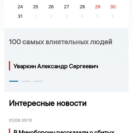
24
25
26
27
28
29
30
31
1
2
3
4
5
6
100 самых влиятельных людей
Уваркин Александр Сергеевич
Интересные новости
01/08
09:13
В Минобороны рассказали о сбитых