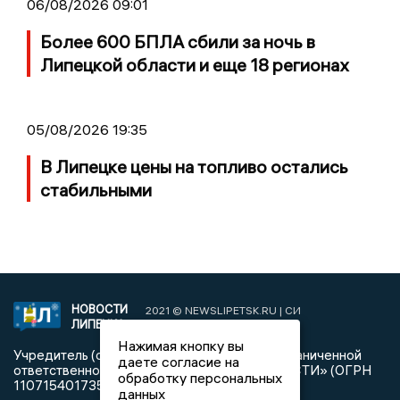
06/08/2026 09:01
Более 600 БПЛА сбили за ночь в
Липецкой области и еще 18 регионах
05/08/2026 19:35
В Липецке цены на топливо остались
стабильными
НОВОСТИ
2021 © NEWSLIPETSK.RU | СИ
ЛИПЕЦКА
«Новости Липецка»
Нажимая кнопку вы
Учредитель (соучредители): Общество с ограниченной
даете согласие на
ответственностью «РЕГИОНАЛЬНЫЕ НОВОСТИ» (ОГРН
обработку персональных
1107154017354)
данных