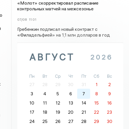
«Молот» скорректировал расписание
контрольных матчей на межсезонье
о
07/08
11:01
л
Гребенкин подписал новый контракт с
«Филадельфией» на 1,1 млн долларов в год
АВГУСТ
2026
Пн
Вт
Ср
Чт
Пт
Сб
Вс
к
27
28
29
30
31
1
2
3
4
5
6
7
8
9
10
11
12
13
14
15
16
17
18
19
20
21
22
23
й
24
25
26
27
28
29
30