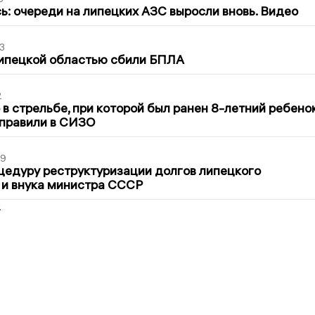
ь: очереди на липецких АЗС выросли вновь. Видео
3
Липецкой областью сбили БПЛА
2
в стрельбе, при которой был ранен 8-летний ребено
тправили в СИЗО
39
цедуру реструктуризации долгов липецкого
 и внука министра СССР
2