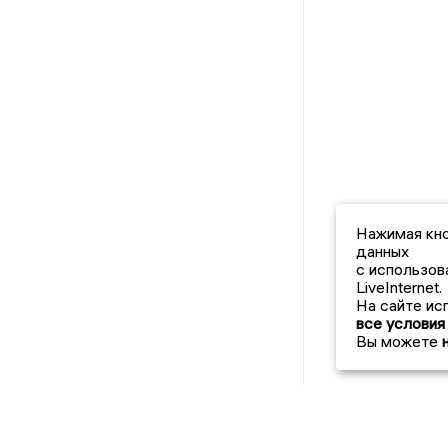
Нажимая кно
данных
с использов
LiveInternet.
На сайте ис
все условия
Вы можете