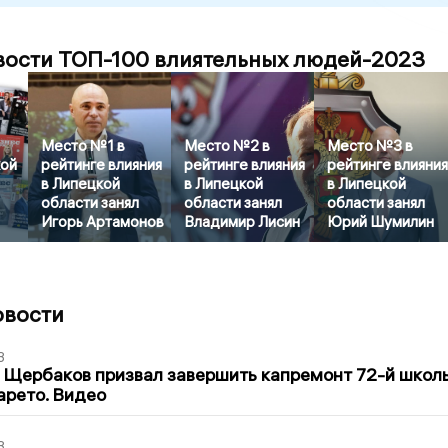
вости ТОП-100 влиятельных людей-2023
Место №1 в
Место №2 в
Место №3 в
ой
рейтинге влияния
рейтинге влияния
рейтинге влияни
в Липецкой
в Липецкой
в Липецкой
области занял
области занял
области занял
Игорь Артамонов
Владимир Лисин
Юрий Шумилин
овости
3
 Щербаков призвал завершить капремонт 72-й школ
арето. Видео
3