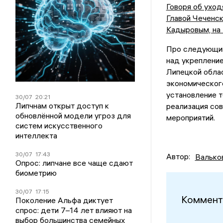
Говоря об уход
Главой Чеченс
Кадыровым, на 
Про следующий 
над укреплени
Липецкой облас
экономического
установление 
30/07
20:21
Липчнам открыт доступ к
реализация со
обновлённой модели угроз для
мероприятий.
систем искусственного
интеллекта
30/07
17:43
Автор:
Валько
Опрос: липчане все чаще сдают
биометрию
30/07
17:15
Коммент
Поколение Альфа диктует
спрос: дети 7–14 лет влияют на
выбор большинства семейных