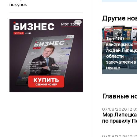
покупок
Другие но
Топ-100
влиятельных
людей Липецк
области
запечатлели в
глянце
Главные н
07/08/2026 12:0
Мэр Липецка
по правилу П
07/08/2026 10:2