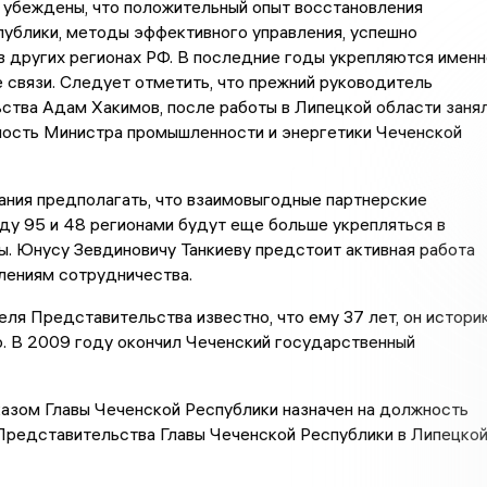
 убеждены, что положительный опыт восстановления
ублики, методы эффективного управления, успешно
 других регионах РФ. В последние годы укрепляются именн
 связи. Следует отметить, что прежний руководитель
ства Адам Хакимов, после работы в Липецкой области заня
ость Министра промышленности и энергетики Чеченской
ания предполагать, что взаимовыгодные партнерские
ду 95 и 48 регионами будут еще больше укрепляться в
. Юнусу Зевдиновичу Танкиеву предстоит активная работа
влениям сотрудничества.
ля Представительства известно, что ему 37 лет, он истори
. В 2009 году окончил Чеченский государственный
азом Главы Чеченской Республики назначен на должность
Представительства Главы Чеченской Республики в Липецко