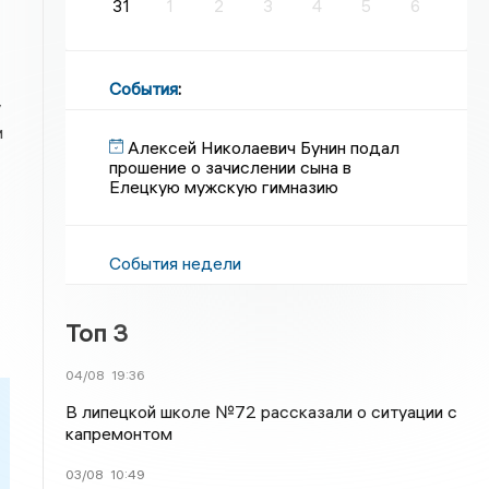
31
1
2
3
4
5
6
События
:
у
и
Алексей Николаевич Бунин подал
прошение о зачислении сына в
Елецкую мужскую гимназию
События недели
Топ 3
04/08
19:36
В липецкой школе №72 рассказали о ситуации с
капремонтом
03/08
10:49