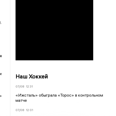
,
я
и
Наш Хоккей
07/08
12:31
«Ижсталь» обыграла «Торос» в контрольном
»
матче
07/08
12:01