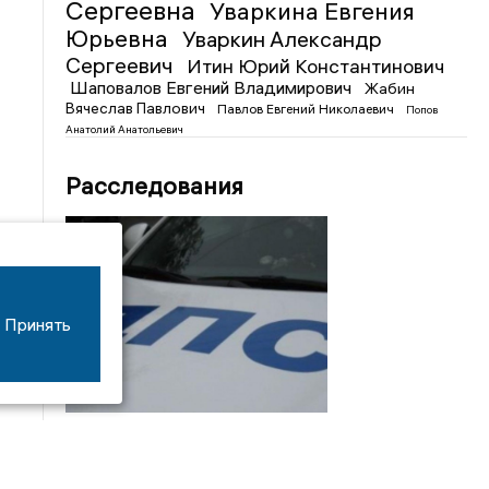
Сергеевна
Уваркина Евгения
Юрьевна
Уваркин Александр
Сергеевич
Итин Юрий Константинович
Шаповалов Евгений Владимирович
Жабин
Вячеслав Павлович
Павлов Евгений Николаевич
Попов
Анатолий Анатольевич
Расследования
Принять
08/06
17:53
16-летний мотоциклист оказался в больнице
после столкновения с «ГАЗом» под Добрым