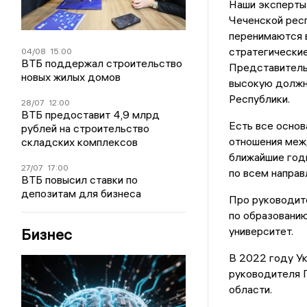
Наши эксперты
Чеченской респ
перенимаются в
стратегические
04/08
15:00
ВТБ поддержал строительство
Представитель
новых жилых домов
высокую должн
Республики.
28/07
12:00
ВТБ предоставит 4,9 млрд
Есть все основ
рублей на строительство
отношения меж
складских комплексов
ближайшие годы
27/07
17:00
по всем напра
ВТБ повысил ставки по
депозитам для бизнеса
Про руководите
по образованию
университет.
Бизнес
В 2022 году Ук
руководителя 
области.