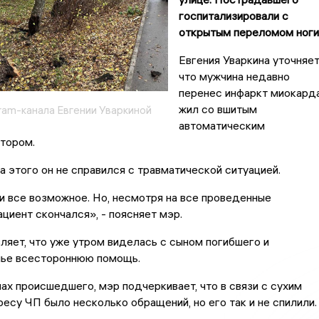
госпитализировали с
открытым переломом ноги
Евгения Уваркина уточняет
что мужчина недавно
перенес инфаркт миокарда
жил со вшитым
ram-канала Евгении Уваркиной
автоматическим
тором.
а этого он не справился с травматической ситуацией.
 все возможное. Но, несмотря на все проведенные
ациент скончался», - поясняет мэр.
ляет, что уже утром виделась с сыном погибшего и
ье всестороннюю помощь.
нах происшедшего, мэр подчеркивает, что в связи с сухим
есу ЧП было несколько обращений, но его так и не спилили.