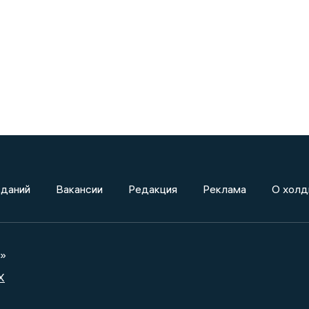
зданий
Вакансии
Редакция
Реклама
О холд
а»
X