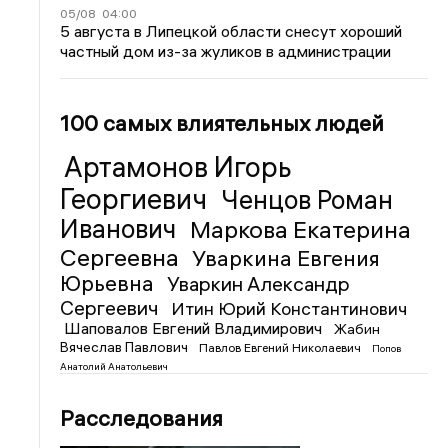
05/08
04:00
5 августа в Липецкой области снесут хороший
частный дом из-за жуликов в администрации
100 самых влиятельных людей
Артамонов Игорь
Георгиевич
Ченцов Роман
Иванович
Маркова Екатерина
Сергеевна
Уваркина Евгения
Юрьевна
Уваркин Александр
Сергеевич
Итин Юрий Константинович
Шаповалов Евгений Владимирович
Жабин
Вячеслав Павлович
Павлов Евгений Николаевич
Попов
Анатолий Анатольевич
Расследования