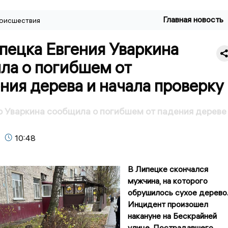
Главная новость
оисшествия
пецка Евгения Уваркина
ла о погибшем от
ия дерева и начала проверку
 Уваркина сообщила о погибшем от падения дереве
10:48
В Липецке скончался
мужчина, на которого
обрушилось сухое дерево
Инцидент произошел
накануне на Бескрайней
улице. Пострадавшего