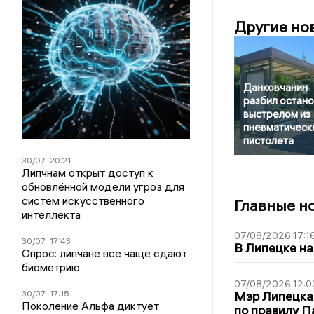
Другие но
Данковчанин
разбил остано
выстрелом из
пневматическ
пистолета
30/07
20:21
Липчнам открыт доступ к
обновлённой модели угроз для
систем искусственного
Главные н
интеллекта
07/08/2026 17:1
30/07
17:43
В Липецке на
Опрос: липчане все чаще сдают
биометрию
07/08/2026 12:0
30/07
17:15
Мэр Липецка
Поколение Альфа диктует
по правилу П