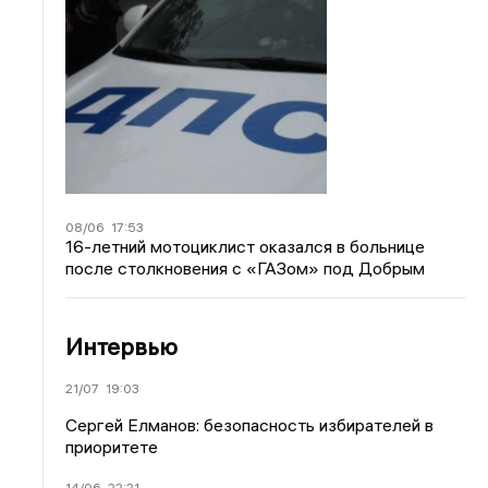
08/06
17:53
16-летний мотоциклист оказался в больнице
после столкновения с «ГАЗом» под Добрым
Интервью
21/07
19:03
Сергей Елманов: безопасность избирателей в
приоритете
14/06
22:21