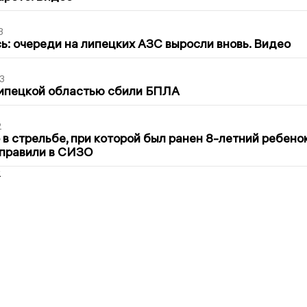
3
ь: очереди на липецких АЗС выросли вновь. Видео
3
Липецкой областью сбили БПЛА
2
в стрельбе, при которой был ранен 8-летний ребено
тправили в СИЗО
2