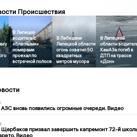
вости Происшествия
В Липецке
водитель с
В Лебедяни
В Липецкой
вку
«блатными»
Липецкой области
области водител
номерами
огонь охватил 50
КамАЗа погиб в
ого
проехал по
квадратных
ДТП на трассе
встречной полосе
метров мусора
«Дон»
овости
6
 АЗС вновь появились огромные очереди. Видео
3
 Щербаков призвал завершить капремонт 72-й школ
арето. Видео