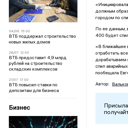
«Инициировала
должным образ
городом по спи
По ее данным, 
04/08
15:00
400 будет спил
ВТБ поддержал строительство
новых жилых домов
«В ближайшее в
отработать все
28/07
12:00
ВТБ предоставит 4,9 млрд
дорабатываем 
рублей на строительство
спил аварийных
складских комплексов
пообещала Евге
27/07
17:00
Автор:
Валько
ВТБ повысил ставки по
депозитам для бизнеса
Присыла
Бизнес
получайт