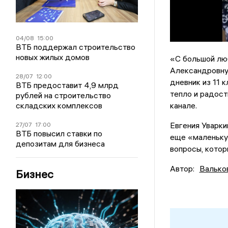
04/08
15:00
ВТБ поддержал строительство
новых жилых домов
«С большой люб
Александровну 
28/07
12:00
дневник из 11 к
ВТБ предоставит 4,9 млрд
тепло и радост
рублей на строительство
складских комплексов
канале.
Евгения Уварки
27/07
17:00
ВТБ повысил ставки по
еще «маленьку
депозитам для бизнеса
вопросы, котор
Автор:
Валько
Бизнес