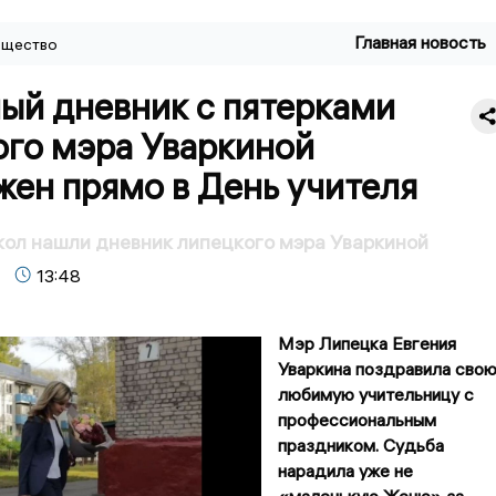
Главная новость
щество
ый дневник с пятерками
ого мэра Уваркиной
жен прямо в День учителя
кол нашли дневник липецкого мэра Уваркиной
13:48
Мэр Липецка Евгения
Уваркина поздравила сво
любимую учительницу с
профессиональным
праздником. Судьба
нарадила уже не