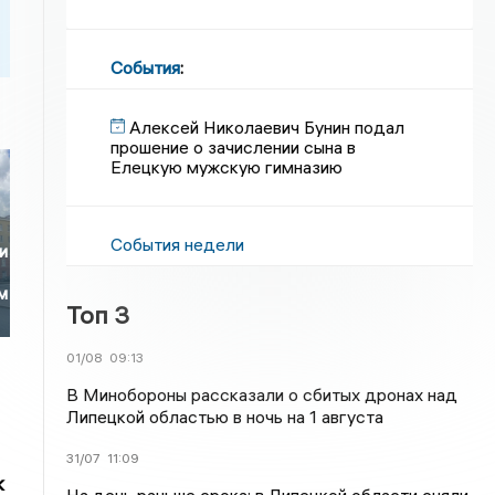
События
:
Алексей Николаевич Бунин подал
прошение о зачислении сына в
Елецкую мужскую гимназию
События недели
и
м
Топ 3
01/08
09:13
В Минобороны рассказали о сбитых дронах над
Липецкой областью в ночь на 1 августа
31/07
11:09
к