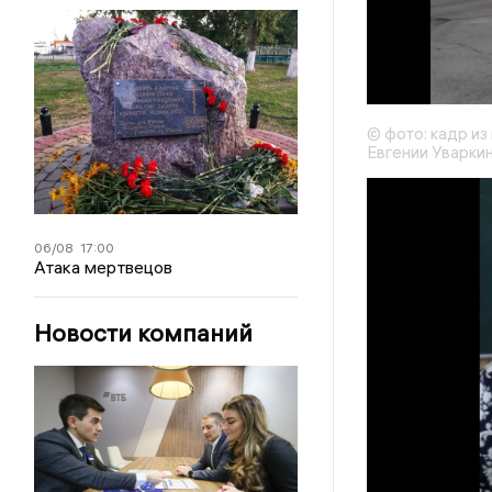
© фото: кадр и
Евгении Уварки
06/08
17:00
Атака мертвецов
Новости компаний