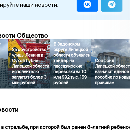
ируйте наши новости:
вости Общество
е
В Задонском
За обустройство
округе Липецкой
улицы Ленина в
области объявлен
Сухой Лубне
тендер на
Соцфонд
Липецкой области
пассажирские
Липецкой област
исполнителю
перевозки на 10
назначит единое
заплатят более 3
млн 992 тыс. 159
пособие по новы
млн рублей
рублей
правилам
овости
2
в стрельбе, при которой был ранен 8-летний ребено