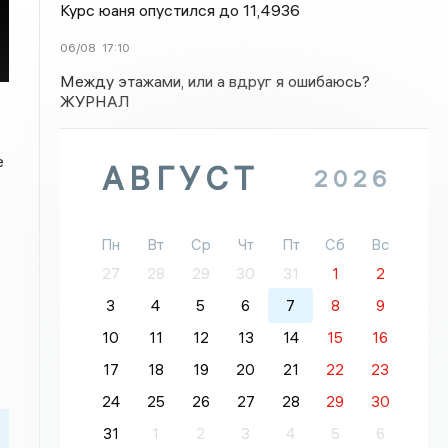
Курс юаня опустился до 11,4936
06/08
17:10
Между этажами, или а вдруг я ошибаюсь?
ЖУРНАЛ
е
АВГУСТ
2026
Пн
Вт
Ср
Чт
Пт
Сб
Вс
27
28
29
30
31
1
2
3
4
5
6
7
8
9
10
11
12
13
14
15
16
17
18
19
20
21
22
23
24
25
26
27
28
29
30
31
1
2
3
4
5
6