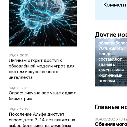
Коммент
Другие но
В Липецкой
области боле
70% жилого
фонда
30/07
20:21
составляют
Липчнам открыт доступ к
здания с
обновлённой модели угроз для
каменными и
систем искусственного
кирпичными
интеллекта
стенами
30/07
17:43
Опрос: липчане все чаще сдают
биометрию
Главные н
30/07
17:15
Поколение Альфа диктует
06/08/2026 13:1
спрос: дети 7–14 лет влияют на
Обвиняемого 
выбор большинства семейных