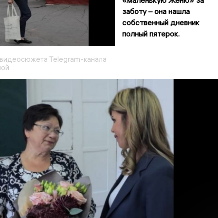
«маленькую Женю» за
заботу – она нашла
собственный дневник
полный пятерок.
з видеосюжета Telegram-канала
ной