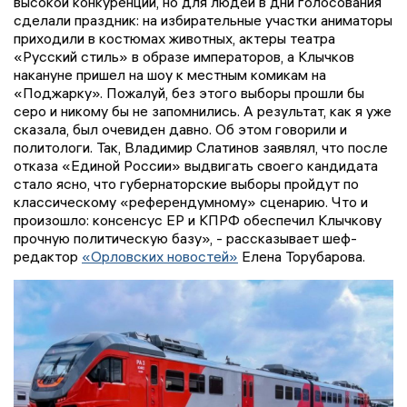
высокой конкуренции, но для людей в дни голосования
сделали праздник: на избирательные участки аниматоры
приходили в костюмах животных, актеры театра
«Русский стиль» в образе императоров, а Клычков
накануне пришел на шоу к местным комикам на
«Поджарку». Пожалуй, без этого выборы прошли бы
серо и никому бы не запомнились. А результат, как я уже
сказала, был очевиден давно. Об этом говорили и
политологи. Так, Владимир Слатинов заявлял, что после
отказа «Единой России» выдвигать своего кандидата
стало ясно, что губернаторские выборы пройдут по
классическому «референдумному» сценарию. Что и
произошло: консенсус ЕР и КПРФ обеспечил Клычкову
прочную политическую базу», - рассказывает шеф-
редактор
«Орловских новостей»
Елена Торубарова.