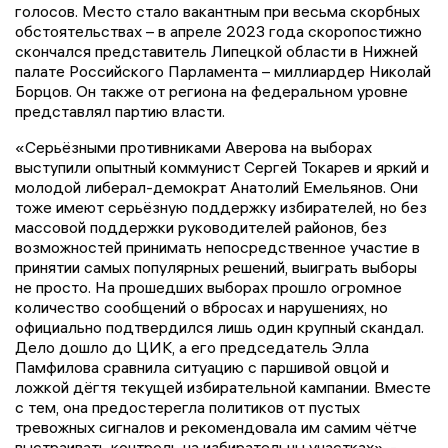
голосов. Место стало вакантным при весьма скорбных
обстоятельствах – в апреле 2023 года скоропостижно
скончался представитель Липецкой области в Нижней
палате Российского Парламента – миллиардер Николай
Борцов. Он также от региона на федеральном уровне
представлял партию власти.
«Серьёзными противниками Аверова на выборах
выступили опытный коммунист Сергей Токарев и яркий и
молодой либерал-демократ Анатолий Емельянов. Они
тоже имеют серьёзную поддержку избирателей, но без
массовой поддержки руководителей районов, без
возможностей принимать непосредственное участие в
принятии самых популярных решений, выиграть выборы
не просто. На прошедших выборах прошло огромное
количество сообщений о вбросах и нарушениях, но
официально подтвердился лишь один крупный скандал.
Дело дошло до ЦИК, а его председатель Элла
Памфилова сравнила ситуацию с паршивой овцой и
ложкой дёгтя текущей избирательной кампании. Вместе
с тем, она предостерегла политиков от пустых
тревожных сигналов и рекомендовала им самим чётче
выстраивать контроль на избирательны участках», -