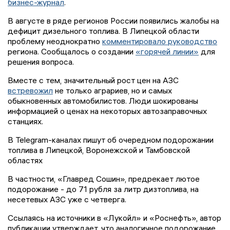
бизнес-журнал
.
В августе в ряде регионов России появились жалобы на
дефицит дизельного топлива. В Липецкой области
проблему неоднократно
комментировало руководство
региона. Сообщалось о создании
«горячей линии»
для
решения вопроса.
Вместе с тем, значительный рост цен на АЗС
встревожил
не только аграриев, но и самых
обыкновенных автомобилистов. Люди шокированы
информацией о ценах на некоторых автозаправочных
станциях.
В Telegram-каналах пишут об очередном подорожании
топлива в Липецкой, Воронежской и Тамбовской
областях
В частности, «Главред Сошин», предрекает лютое
подорожание - до 71 рубля за литр дизтоплива, на
несетевых АЗС уже с четверга.
Ссылаясь на источники в «Лукойл» и «Роснефть», автор
публикации утверждает, что аналогичное подорожание