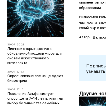
оппонентов по 
образовании.
Бизнесмен Илья
частности, зак
козий сыр и н
Автор:
Валько
30/07
20:21
Липчнам открыт доступ к
обновлённой модели угроз для
систем искусственного
интеллекта
Подписы
узнавать
30/07
17:43
Опрос: липчане все чаще сдают
биометрию
30/07
17:15
Другие но
Поколение Альфа диктует
спрос: дети 7–14 лет влияют на
выбор большинства семейных