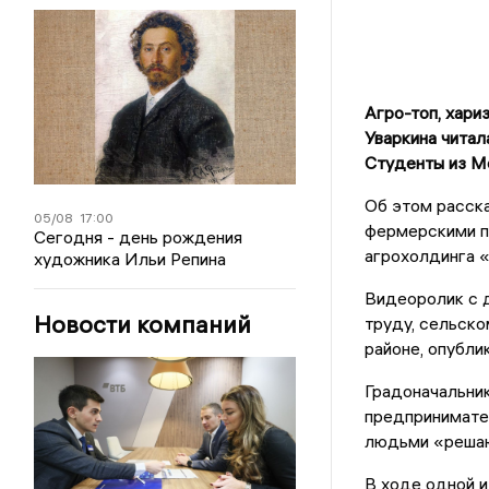
Агро-топ, хари
Уваркина читал
Студенты из Мо
Об этом расск
05/08
17:00
фермерскими пр
Сегодня - день рождения
агрохолдинга «
художника Ильи Репина
Видеоролик с д
Новости компаний
труду, сельско
районе, опубли
Градоначальник
предпринимате
людьми «решаю
В ходе одной и