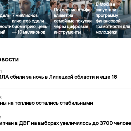
В Москве
Поколение Альфа
запустили
дель
7 миллионов
влияет на
программу
клиентов сдали
семейные покупки
финансовой
ности
биометрию, цель
через цифровые
грамотности для
ний
— 10 миллионов
инструменты
молодёжи
овости
1
ЛА сбили за ночь в Липецкой области и еще 18
5
ны на топливо остались стабильными
3
ипчан в ДЭГ на выборах увеличилось до 3700 челове