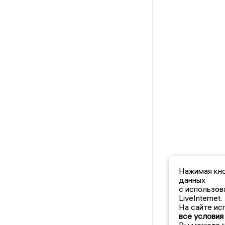
Нажимая кно
данных
с использов
LiveInternet.
На сайте ис
все условия