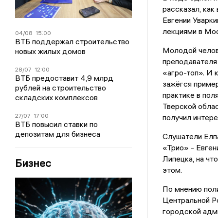
рассказал, как
Евгении Уварки
лекциями в Мос
04/08
15:00
ВТБ поддержал строительство
Молодой челове
новых жилых домов
преподавателя 
28/07
12:00
«агро-топ». И 
ВТБ предоставит 4,9 млрд
зажёгся пример
рублей на строительство
практике в пол
складских комплексов
Тверской облас
27/07
17:00
получил интере
ВТБ повысил ставки по
депозитам для бизнеса
Слушатели Елпа
«Трио» - Евген
Липецка, на чт
Бизнес
этом.
По мнению пол
Центральной Ро
городской адм