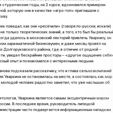
 в студенческие годы, на 2 курсе, вдохновился примером
ной, которую они в качестве «агро-топ» приглашали с
кву.
к поведал, как они «ресёчили» (говоря по-русски, искали)
не только теоретических знаний, а того, кто был бы реальны
когда удалось в московский лекторий привлечь Уваркину, он
ом харизматичной бизнесвумен, и даже месяц провёл на
ях Долгоруковского района, где, в отличие от родной –
ти, увидел бескрайние просторы – «другое ощущение себя»
сный опыт и познакомился с интересными людьми.
нова подсказали рассказчику, что и глава сельхозкомпаний
ия Уваркина не остановилась на месте, а состоялась как мэр
о молодой человек радостно заметил, что уже наслышан об
итологов, Уваркина является самым эксцентричным мэром
ссии. В последнее время, руководитель липецкой
инистрации часто подвергается информационным нападкам