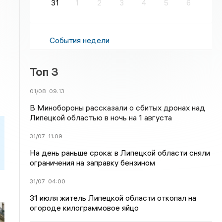
31
1
2
3
4
5
6
События недели
Топ 3
01/08
09:13
В Минобороны рассказали о сбитых дронах над
Липецкой областью в ночь на 1 августа
31/07
11:09
На день раньше срока: в Липецкой области сняли
ограничения на заправку бензином
31/07
04:00
31 июля житель Липецкой области откопал на
огороде килограммовое яйцо