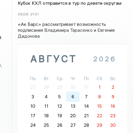
Кубок КХЛ отправится в тур по девяти округам
05/08
21:01
«Ак Барс» рассматривает возможность
подписания Владимира Тарасенко и Евгения
Дадонова
й
АВГУСТ
2026
,
Пн
Вт
Ср
Чт
Пт
Сб
Вс
27
28
29
30
31
1
2
3
4
5
6
7
8
9
10
11
12
13
14
15
16
17
18
19
20
21
22
23
24
25
26
27
28
29
30