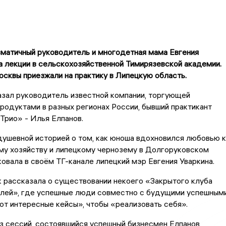
зматичный руководитель и многодетная мама Евгения
а лекции в сельскохозяйственной Тимирязевской академии.
сквы приезжали на практику в Липецкую область.
азал руководитель известной компании, торгующей
одуктами в разных регионах России, бывший практикант
Трио» - Илья Елпанов.
ушевной историей о том, как юноша вдохновился любовью к
му хозяйству и липецкому чернозему в Долгоруковском
ковала в своём ТГ-канале липецкий мэр Евгения Уваркина.
 рассказала о существовании некоего «Закрытого клуба
лей», где успешные люди совместно с будущими успешным
т интересные кейсы», чтобы «реализовать себя».
з сессий, состоявшийся успешный бизнесмен Елпанов