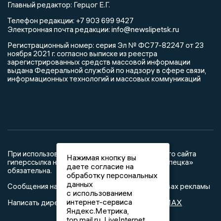
Главный редактор: Герцог Е.Г.
Телефон редакции: +7 903 699 9427
info@newslipetsk.ru
Электронная почта редакции:
Регистрационный номер: серия Эл № ФС77-82247 от 23
ноября 2021 г. согласно выписке из реестра
зарегистрированных средств массовой информации
выдана Федеральной службой по надзору в сфере связи,
информационных технологий и массовых коммуникаций
При использовании любого материала с данного сайта
Нажимая кнопку вы
гиперссылка на Сетевое издание «Новости Липецка»
даете согласие на
обязательна.
обработку персональных
данных
Сообщения на сером фоне размещены на правах рекламы
с использованием
интернет-сервиса
@mazov
MAX
Написать директору в телеграм
или
Яндекс.Метрика,
top.mail.ru, LiveInternet.