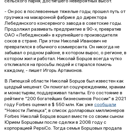
сельского парня, достигшего невероятных высот.
- Он рос в послевоенные тяжелые годы, прошел путь от
грузчика на макаронной фабрике до директора
Лебедянского консервного завода в советские годы.
Продолжил развивать предприятие в 90-х, превратив
ОАО «Лебедянский» в крупнейшего производителя
соков в стране. При этом Николай Иванович не
превратился в обычного коммерсанта. Он никогда не
забывал о родном районе, в котором вырос, о регионе, в
котором жил и работал. Николай Борцов всегда чутко
откликался на просьбы людей и старался помочь
каждому, - пишет Игорь Артамонов.
В Липецкой области Николай Борцов был известен как
щедрый меценат. Он помогал соцучреждениям, храмам
и монастырям, поддерживал таланты. Его состояние в
рейтинге "200 богатейших бизнесменов России" в 2021
году Forbes оценил в $ 550 млн. Как уже
сообщали
"Новости Липецка", в список долларовых миллионеров
Forbes Николай Борцов вошел вместе со своим сыном
Юрием Борцовым после сделки в 2008 году с
корпорацией PepsiCo. Тогда семья Борцовых продала