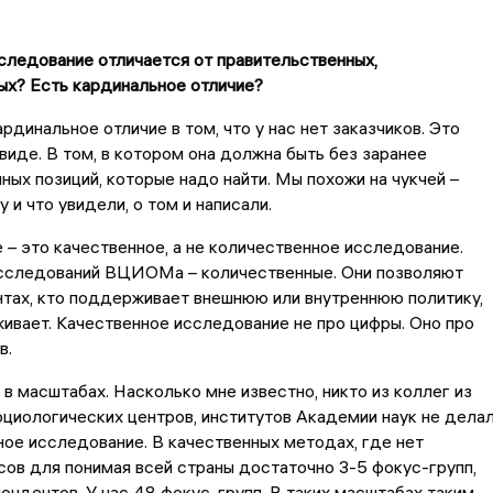
следование отличается от правительственных,
ых? Есть кардинальное отличие?
рдинальное отличие в том, что у нас нет заказчиков. Это
 виде. В том, в котором она должна быть без заранее
ых позиций, которые надо найти. Мы похожи на чукчей –
 и что увидели, о том и написали.
 – это качественное, а не количественное исследование.
сследований ВЦИОМа – количественные. Они позволяют
нтах, кто поддерживает внешнюю или внутреннюю политику,
ивает. Качественное исследование не про цифры. Оно про
в.
 в масштабах. Насколько мне известно, никто из коллег из
оциологических центров, институтов Академии наук не дела
ое исследование. В качественных методах, где нет
ов для понимая всей страны достаточно 3-5 фокус-групп,
ондентов. У нас 48 фокус-групп. В таких масштабах таким