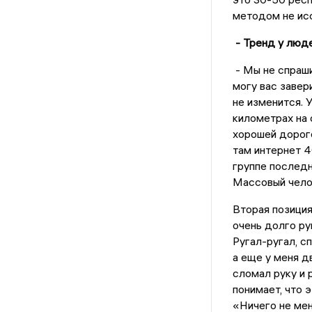
методом не ис
- Тренд у люд
- Мы не спраши
могу вас завер
не изменится. 
километрах на
хорошей дорог
там интернет 4
группе последн
Массовый челов
Вторая позиция
очень долго руг
Ругал-ругал, с
а еще у меня д
сломал руку и р
понимает, что 
«Ничего не мен