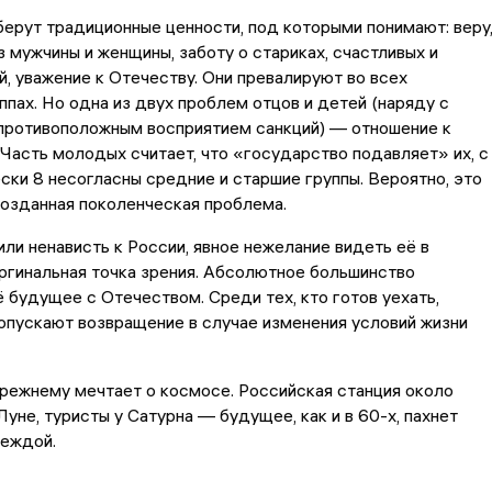
берут традиционные ценности, под которыми понимают: веру
 мужчины и женщины, заботу о стариках, счастливых и
, уважение к Отечеству. Они превалируют во всех
ппах. Но одна из двух проблем отцов и детей (наряду с
противоположным восприятием санкций) — отношение к
Часть молодых считает, что «государство подавляет» их, с
ски 8 несогласны средние и старшие группы. Вероятно, это
озданная поколенческая проблема.
или ненависть к России, явное нежелание видеть её в
гинальная точка зрения. Абсолютное большинство
 будущее с Отечеством. Среди тех, кто готов уехать,
опускают возвращение в случае изменения условий жизни
прежнему мечтает о космосе. Российская станция около
Луне, туристы у Сатурна — будущее, как и в 60-х, пахнет
деждой.