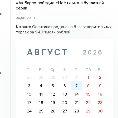
«Ак Барс» победил «Нефтяник» в буллитной
серии
 в
06/08
20:31
Клюшка Овечкина продана на благотворительных
торгах за 940 тысяч рублей
АВГУСТ
2026
Пн
Вт
Ср
Чт
Пт
Сб
Вс
й
27
28
29
30
31
1
2
3
4
5
6
7
8
9
10
11
12
13
14
15
16
17
18
19
20
21
22
23
24
25
26
27
28
29
30