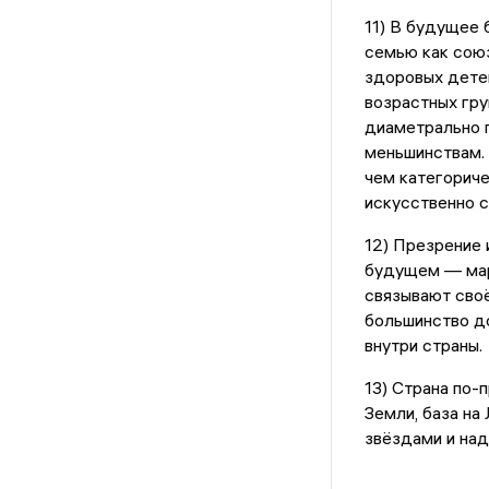
11) В будущее 
семью как союз
здоровых детей
возрастных гру
диаметрально 
меньшинствам. 
чем категориче
искусственно с
12) Презрение 
будущем — мар
связывают своё
большинство д
внутри страны.
13) Страна по-
Земли, база на 
звёздами и на