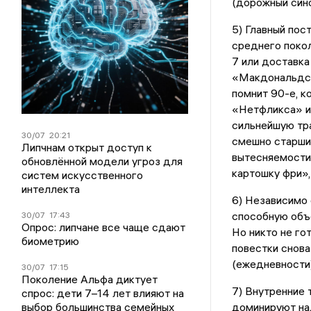
(дорожный сино
5) Главный пос
среднего поко
7 или доставка
«Макдональдс»
помнит 90-е, к
«Нетфликса» и
сильнейшую тра
30/07
20:21
смешно старши
Липчнам открыт доступ к
вытесняемости 
обновлённой модели угроз для
картошку фри»,
систем искусственного
интеллекта
6) Независимо 
способную объ
30/07
17:43
Опрос: липчане все чаще сдают
Но никто не го
биометрию
повестки снова
(ежедневности)
30/07
17:15
Поколение Альфа диктует
7) Внутренние 
спрос: дети 7–14 лет влияют на
выбор большинства семейных
доминируют на