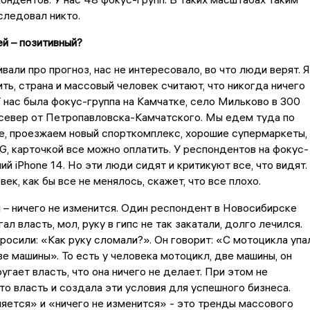
следовал никто.
ей – позитивный?
вали про прогноз, нас не интересовало, во что люди верят. Я
ить, страна и массовый человек считают, что никогда ничего
У нас была фокус-группа на Камчатке, село Мильково в 300
 север от Петропавловска-Камчатского. Мы едем туда по
е, проезжаем новый спорткомплекс, хорошие супермаркеты,
G, карточкой все можно оплатить. У респондентов на фокус-
ий iPhone 14. Но эти люди сидят и критикуют все, что видят.
ек, как бы все не менялось, скажет, что все плохо.
 – ничего не изменится. Один респондент в Новосибирске
ал власть, мол, руку в гипс не так закатали, долго лечился.
просили: «Как руку сломали?». Он говорит: «С мотоцикла упал
ве машины». То есть у человека мотоцикл, две машины, он
угает власть, что она ничего не делает. При этом не
это власть и создала эти условия для успешного бизнеса.
яется» и «ничего не изменится» - это тренды массового