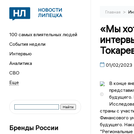
НОВОСТИ
>
Главная
Ин
ЛИПЕЦКА
«Мы хо
100 самых влиятельных людей
интерв
События недели
Токаре
Интервью
Аналитика
01/02/2023
СВО
В конце ян
представил
©
будущего. 
Исследован
страны с учас
Финансового ун
будущего. Нак
Бренды России
"Региональные 