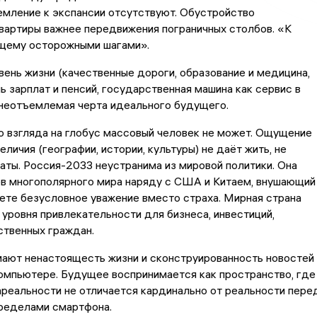
емление к экспансии отсутствуют. Обустройство
вартиры важнее передвижения пограничных столбов. «К
щему осторожными шагами».
вень жизни (качественные дороги, образование и медицина,
ь зарплат и пенсий, государственная машина как сервис в
неотъемлемая черта идеального будущего.
о взгляда на глобус массовый человек не может. Ощущение
еличия (географии, истории, культуры) не даёт жить, не
аты. Россия-2033 неустранима из мировой политики. Она
ов многополярного мира наряду с США и Китаем, внушающий
ете безусловное уважение вместо страха. Мирная страна
уровня привлекательности для бизнеса, инвестиций,
ственных граждан.
ают ненастоящесть жизни и сконструированность новостей 
омпьютере. Будущее воспринимается как пространство, где
реальности не отличается кардинально от реальности пере
пределами смартфона.