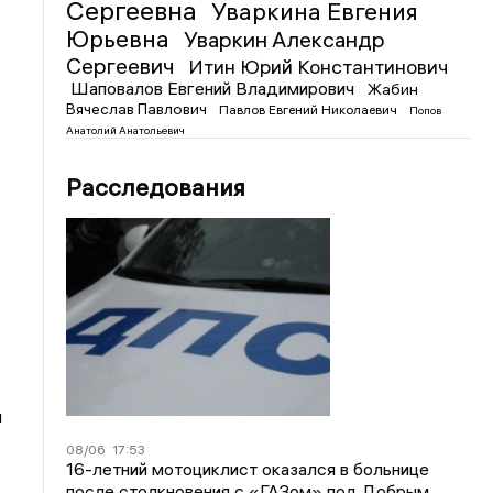
Сергеевна
Уваркина Евгения
Юрьевна
Уваркин Александр
Сергеевич
Итин Юрий Константинович
Шаповалов Евгений Владимирович
Жабин
Вячеслав Павлович
Павлов Евгений Николаевич
Попов
Анатолий Анатольевич
Расследования
л
08/06
17:53
16-летний мотоциклист оказался в больнице
после столкновения с «ГАЗом» под Добрым