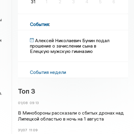
31
1
2
3
4
5
6
ы
События
:
и
Алексей Николаевич Бунин подал
прошение о зачислении сына в
Елецкую мужскую гимназию
События недели
Топ 3
.
01/08
09:13
В Минобороны рассказали о сбитых дронах над
Липецкой областью в ночь на 1 августа
31/07
11:09