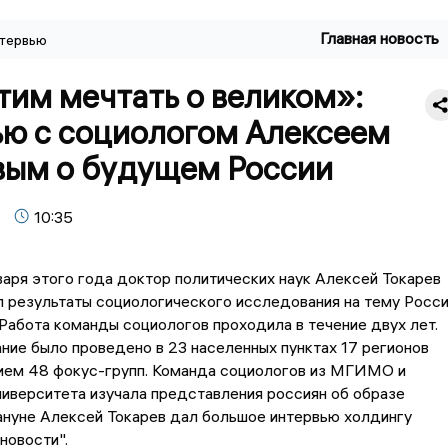
Главная новость
тервью
тим мечтать о великом»:
ью с социологом Алексеем
вым о будущем России
10:35
варя этого года доктор политических наук Алексей Токарев
 результаты социологического исследования на тему Росс
Работа команды социологов проходила в течение двух лет.
ие было проведено в 23 населенных пунктах 17 регионов
тием 48 фокус-групп. Команда социологов из МГИМО и
иверситета изучала представления россиян об образе
ануне Алексей Токарев дал большое интервью холдингу
новости".