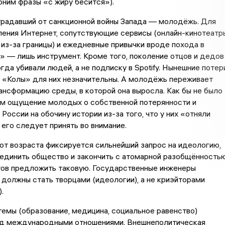
ним фразы «с жиру бесится»).
традавший от санкционной войны Запада — молодёжь. Для
ления Интернет, сопутствующие сервисы (онлайн-кинотеатр
 из-за границы) и ежедневные привычки вроде похода в
 — лишь инструмент. Кроме того, поколение отцов и дедов
огда убивали людей, а не подписку в Spotify. Нынешние потер
 «Колы» для них незначительны. А молодёжь переживает
нсформацию среды, в которой она выросла. Как бы не было
м ощущение молодых о собственной потерянности и
России на обочину истории из-за того, что у них «отняли
 его следует принять во внимание.
от возраста фиксируется сильнейший запрос на идеологию,
единить общество и закончить с атомарной разобщённостью
тов предложить таковую. Государственные инженеры
 должны стать творцами (идеологии), а не криэйторами
.
темы (образование, медицина, социальное равенство)
д международными отношениями. Внешнеполитическая