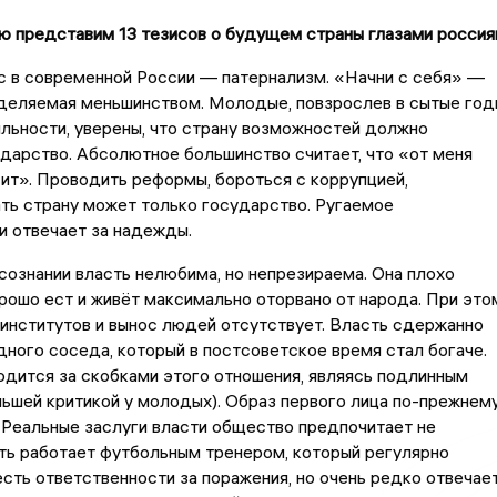
 представим 13 тезисов о будущем страны глазами россия
ус в современной России — патернализм. «Начни с себя» —
зделяемая меньшинством. Молодые, повзрослев в сытые год
льности, уверены, что страну возможностей должно
дарство. Абсолютное большинство считает, что «от меня
сит». Проводить реформы, бороться с коррупцией,
ть страну может только государство. Ругаемое
и отвечает за надежды.
сознании власть нелюбима, но непрезираема. Она плохо
орошо ест и живёт максимально оторвано от народа. При это
 институтов и вынос людей отсутствует. Власть сдержанно
едного соседа, который в постсоветское время стал богаче.
дится за скобками этого отношения, являясь подлинным
ьшей критикой у молодых). Образ первого лица по-прежнем
 Реальные заслуги власти общество предпочитает не
ть работает футбольным тренером, который регулярно
сть ответственности за поражения, но очень редко отвечае