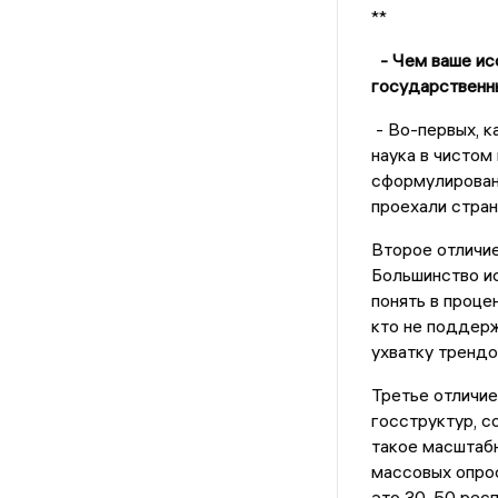
**
- Чем ваше ис
государственн
- Во-первых, ка
наука в чистом
сформулированн
проехали страну
Второе отличие
Большинство и
понять в проце
кто не поддерж
ухватку трендо
Третье отличие
госструктур, с
такое масштабн
массовых опрос
это 30-50 респ