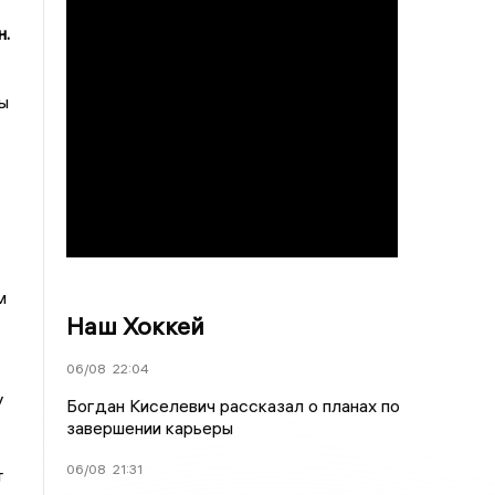
н.
ы
м
Наш Хоккей
06/08
22:04
у
Богдан Киселевич рассказал о планах по
завершении карьеры
06/08
21:31
т