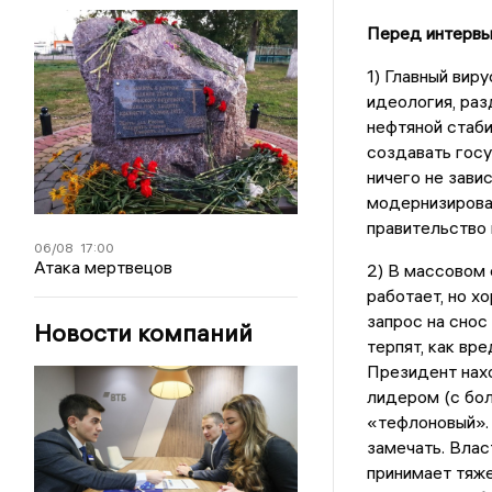
Перед интервью
1) Главный вир
идеология, ра
нефтяной стаби
создавать госу
ничего не зави
модернизирова
правительство 
06/08
17:00
Атака мертвецов
2) В массовом 
работает, но х
запрос на снос
Новости компаний
терпят, как вр
Президент нахо
лидером (с бол
«тефлоновый».
замечать. Влас
принимает тяже