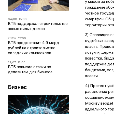
у массы за поб
гражданин обо
Уютное госуда
смартфон. Общ
04/08
15:00
ВТБ поддержал строительство
территории отч
новых жилых домов
3) Оппозиции в
28/07
12:00
судебных засед
ВТБ предоставит 4,9 млрд
власть. Провод
рублей на строительство
лозунги, держа
складских комплексов
повестки, бюдж
27/07
17:00
поддержка дете
ВТБ повысил ставки по
бандитами, со
депозитам для бизнеса
власти.
4) Протест ушё
Бизнес
расслоение ре
социальноэконо
Москву везде!»
идеального гор