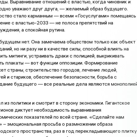
еды. Выравнивание отношений с властью, когда чиновник и
юдно уважают друг друга, — желаемый образ будущего.
рство стало карманным — всеми «Госуслугами» помещаясь
ение с властью-2033 — не полоса препятствий на
уждения, а спокойная рутина.
 будущем нет. Она замечаема обществом только как объект
аний, но ни разу ни в качестве силы, способной влиять на
ить митинги, устраивать драки с полицией, выкрикивать
ть плакаты — вот функции оппозиции. Формирование
ет страны, строительство городов, лечение людей,
й и стариков, обеспечение безопасности, борьба с
здание будущего — все реальные дела являются монополие
л из политики и смотрит в сторону экономики. Гигантское
гионов диктует необходимость выравнивания
мических показателей по всей стране. «Сделайте нам
 – эмоциональная просьба о размножении образа
одского пространства, раз в год перекладывающего плитку