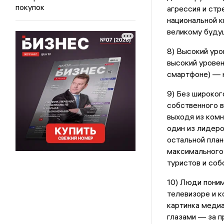
покупок
агрессия и стр
национальной к
великому буду
8) Высокий уро
высокий уровен
смартфоне) — 
9) Без широког
собственного в
выходя из комн
один из лидер
остальной план
максимального 
туристов и соб
10) Люди поним
телевизоре и к
картинка медиа
глазами — за 