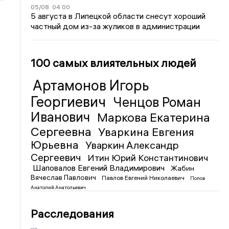
05/08
04:00
5 августа в Липецкой области снесут хороший
частный дом из-за жуликов в администрации
100 самых влиятельных людей
Артамонов Игорь
Георгиевич
Ченцов Роман
Иванович
Маркова Екатерина
Сергеевна
Уваркина Евгения
Юрьевна
Уваркин Александр
Сергеевич
Итин Юрий Константинович
Шаповалов Евгений Владимирович
Жабин
Вячеслав Павлович
Павлов Евгений Николаевич
Попов
Анатолий Анатольевич
Расследования