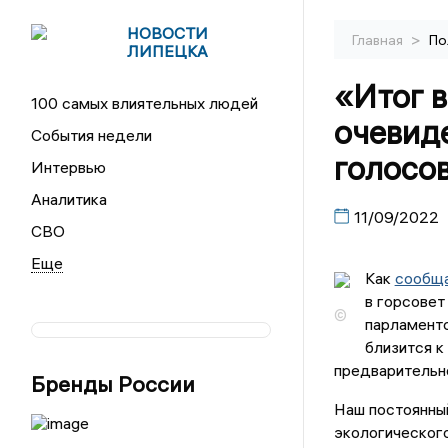
НОВОСТИ
>
Главная
По
ЛИПЕЦКА
«Итог в
100 самых влиятельных людей
очевиде
События недели
голосо
Интервью
Аналитика
11/09/2022
СВО
Как
сообща
в горсовет
©
парламентс
близится к
предварительно
Бренды России
Наш постоянны
экологического