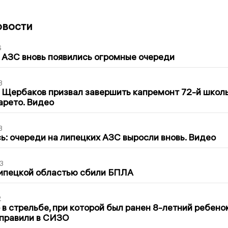
овости
6
 АЗС вновь появились огромные очереди
3
 Щербаков призвал завершить капремонт 72-й школ
арето. Видео
3
ь: очереди на липецких АЗС выросли вновь. Видео
3
Липецкой областью сбили БПЛА
2
в стрельбе, при которой был ранен 8-летний ребено
тправили в СИЗО