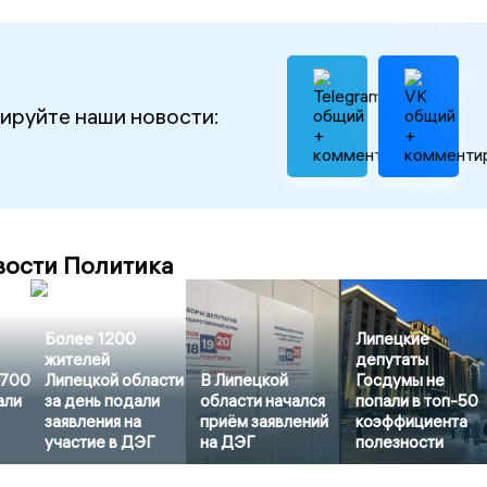
ируйте наши новости:
вости Политика
Более 1200
Липецкие
жителей
депутаты
3700
Липецкой области
В Липецкой
Госдумы не
али
за день подали
области начался
попали в топ-50
заявления на
приём заявлений
коэффициента
участие в ДЭГ
на ДЭГ
полезности