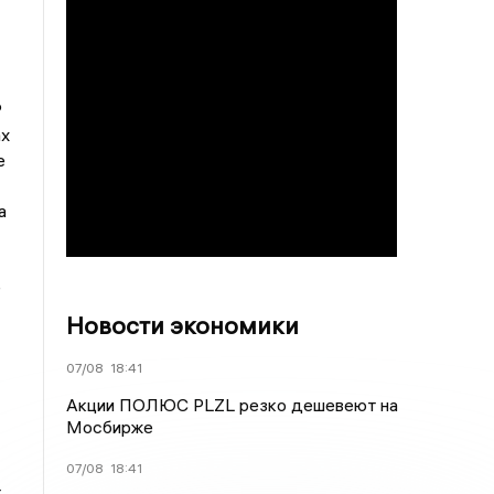
Р
ах
е
а
е
Новости экономики
07/08
18:41
Акции ПОЛЮС PLZL резко дешевеют на
Мосбирже
07/08
18:41
т