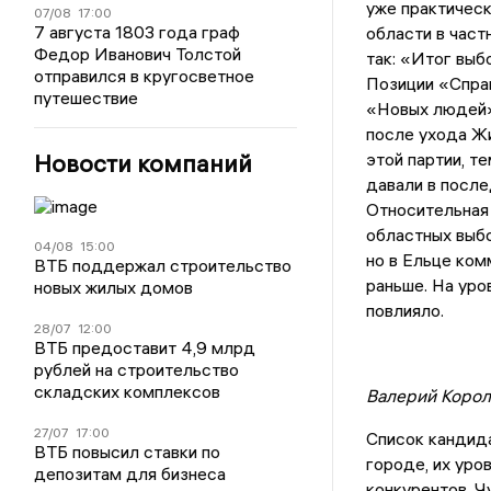
уже практическ
07/08
17:00
7 августа 1803 года граф
области в част
Федор Иванович Толстой
так: «Итог выб
отправился в кругосветное
Позиции «Справ
путешествие
«Новых людей»,
после ухода Жи
Новости компаний
этой партии, т
давали в после
Относительная
областных выбо
04/08
15:00
но в Ельце ком
ВТБ поддержал строительство
раньше. На уро
новых жилых домов
повлияло.
28/07
12:00
ВТБ предоставит 4,9 млрд
рублей на строительство
складских комплексов
Валерий Корол
27/07
17:00
Список кандида
ВТБ повысил ставки по
городе, их уро
депозитам для бизнеса
конкурентов. Ч