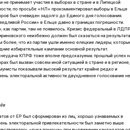
и не принимает участия в выборах в стране и в Липецкой
ности, по просьбе «НЛ» прокомментировал выборы в Ельце
оров был очевиден задолго до Единого дня голосования.
едливой России» в Ельце давно в границах погрешности.
 как партии, там не появилось. Кризис федеральный в ЛДП
риновского неизбежно должен был сказаться на результат
ем более, что из партии ушли именно елецкие лидеры, которы
дние избирательные кампании основной результат.
 неудача КПРФ тоже вполне предсказуема: прошлый успех н
рах был вызван совсем иной ситуацией в стране и в регионе,
мунисты показывали высокий результат крайне редко и
вень электоральной активности двухдневное голосование н
ёв
тов от ЕР был сформирован из лиц, хорошо узнаваемых в
вень электоральной привлекательности был заметно выше
увствовалась «рука помощи» при выдвижении кандидатов о