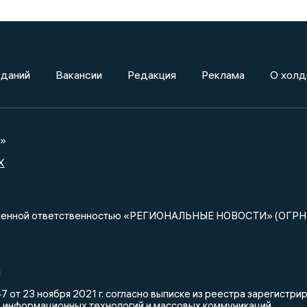
зданий
Вакансии
Редакция
Реклама
О холд
а»
X
ниченной ответственностью «РЕГИОНАЛЬНЫЕ НОВОСТИ» (ОГРН
u
 от 23 ноября 2021 г. согласно выписке из реестра зарегистр
, информационных технологий и массовых коммуникаций