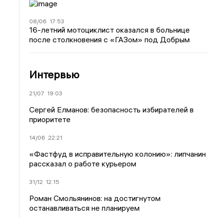
08/06
17:53
16-летний мотоциклист оказался в больнице
после столкновения с «ГАЗом» под Добрым
Интервью
21/07
19:03
Сергей Елманов: безопасность избирателей в
приоритете
14/06
22:21
«Фастфуд в исправительную колонию»: липчанин
рассказал о работе курьером
31/12
12:15
Роман Смольянинов: на достигнутом
останавливаться не планируем