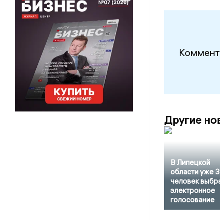
Коммент
Другие но
В Липецкой
области уже 
человек выбр
электронное
голосование