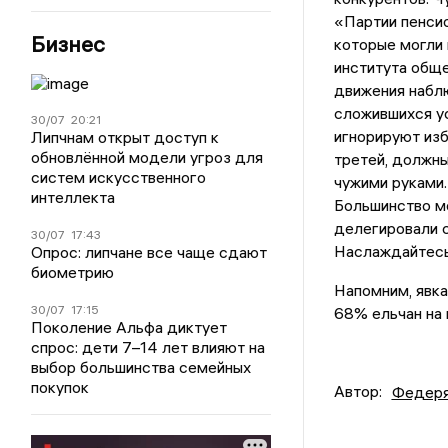
«Партии пенсио
Бизнес
которые могли
института обще
движения набл
сложившихся ус
30/07
20:21
игнорируют изб
Липчнам открыт доступ к
обновлённой модели угроз для
третей, должны
систем искусственного
чужими руками.
интеллекта
Большинство м
делегировали с
30/07
17:43
Наслаждайтес
Опрос: липчане все чаще сдают
биометрию
Напомним, явка,
30/07
17:15
68% ельчан на 
Поколение Альфа диктует
спрос: дети 7–14 лет влияют на
выбор большинства семейных
покупок
Автор:
Федеря