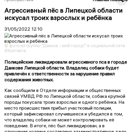
Агрессивный пёс в Липецкой области
искусал троих взрослых и ребёнка
31/05/2022
12:10
© фото из группы "Данков - мой город!" в социальной сети
ВКонтакте
Полицейские ликвидировали агрессивного пса в городе
Данкове Липецкой области. Владелец собаки будет
привлечён к ответственности за нарушение правил
содержания животных.
Как сообщили в Отделе информации и общественных
связей УМВД РФ по Липецкой области, собака крупной
породы покусала троих взрослых и одного ребёнка. На
место происшествия прибыл участковый полиции,
который зафиксировал случившееся и убедился в том,
что владелец собаки не может контролировать её
поведение. В итоге, пёс был ликвидирован, а в
отношение хозяина составлено административное дело.