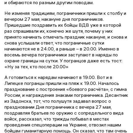
и обираются по разным другим поводам.
Не изменяя традициям, пограничники пришли к столбу и
вечером 27 мая, накануне дня пограничников.
Пришедшие поздравить их бойцы ВДВ уже в которой
раз спрашивали их, конечно же шутя, почему у них
принято начинать отмечать праздник накануне, и снова и
снова услышали ответ, что пограничные сутки
начинаются не в 24.00, а раньше – в 20.00. Именно в
восемь вечера пограничники заступают в наряды по
охране границы на сутки. У погранцов даже есть тост:
«Ну за тех, кто после 20.00»
А готовиться к нарядам начинают в 19.00. Вот и в
Липецке погранцы пришли на пляж к 19.00. Началось
празднование с построения «боевого расчёта», с гимна
России, и награждения знаками пограничника. Десантник
из Задонска, тот, что полушутя задавал вопрос о
праздновании Дня пограничника с вечера 27 мая,
поздравляя братьев по оружию с сопредельного вида
войск, рассказал, что трижды побывал в местах
проведения спецоперации на Украине, отвозил нашим
бойцам гуманитарную помощь. Он сказал, что там очень