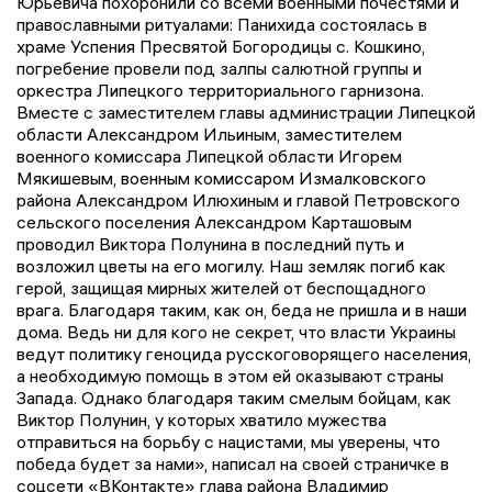
Юрьевича похоронили со всеми военными почестями и
православными ритуалами: Панихида состоялась в
храме Успения Пресвятой Богородицы с. Кошкино,
погребение провели под залпы салютной группы и
оркестра Липецкого территориального гарнизона.
Вместе с заместителем главы администрации Липецкой
области Александром Ильиным, заместителем
военного комиссара Липецкой области Игорем
Мякишевым, военным комиссаром Измалковского
района Александром Илюхиным и главой Петровского
сельского поселения Александром Карташовым
проводил Виктора Полунина в последний путь и
возложил цветы на его могилу. Наш земляк погиб как
герой, защищая мирных жителей от беспощадного
врага. Благодаря таким, как он, беда не пришла и в наши
дома. Ведь ни для кого не секрет, что власти Украины
ведут политику геноцида русскоговорящего населения,
а необходимую помощь в этом ей оказывают страны
Запада. Однако благодаря таким смелым бойцам, как
Виктор Полунин, у которых хватило мужества
отправиться на борьбу с нацистами, мы уверены, что
победа будет за нами», написал на своей страничке в
соцсети «ВКонтакте» глава района Владимир