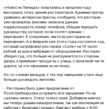
«Новости Липецка» попытались в прошлом году
выслушать точку зрения рестораторов. Администратор,
удившись интересом прессы, сообщила, что ресторан
уже проверяли, вежливо записала данные
корреспондента, номер телефона, обещая передать
руководству, которое, если сочтет нужным –
перезвонит. К сожалению, никто из ресторана не
перезвонил. А в феврале уже этого года состоялся суд,
который оштрафовал ресторана «Соле» на 10 тысяч
рублей за шум и вибрации от оборудования. Ресторан
убедил суд, что больше не разгружается со стороны
двора, а принимает продукты с улицы, с проезжей части
дороги, за это наказание он не понес.
Но, по словам жильцов, с тех пор заведение стало еще
больше досаждать жителям.
- Ресторану было дано предписание от
Роспотребнадзора устранить все нарушения. Но не
сделано ничего. Стало только хуже. Добавили мангал,
мы теперь дышим канцерогенами, так как вентиляция не
работает. Включают музыку. Двигают мебель с 6.00