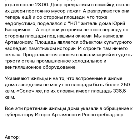
утра и после 23.00. Двор превратили в помойку, около
их двери постоянно мусор лежит. А разгружаются они
теперь ещё и со стороны площади, что тоже
недопустимо, поделился с "НЛ" житель дома Юрий
Башаримов. - А ещё они устроили летнюю веранду со
стороны площади под нашими окнами. Мы написали
Артамонову. Площадь является объектом культурного
наследия, памятником истории. И строить там ничего
нельзя. Продолжается эпопея с канализацией и гудеть-
трясти стены промышленное холодильное и
вентиляционное оборудование.
Указывают жильцы и на то, что встроенные в жилые
дома заведения не могут по площади быть более 250
кв.м. «Соле» же, по их словам, имеет площадь 336,6
кв.м.
Все эти претензии жильцы дома указали в обращение к
губернатору Игорю Артамонов и Роспотребнадзор.
Автор: