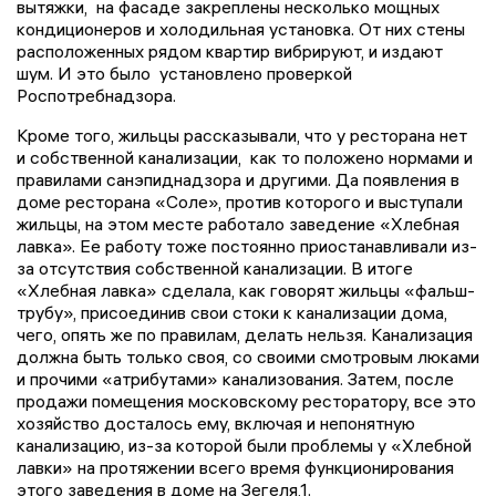
вытяжки, на фасаде закреплены несколько мощных
кондиционеров и холодильная установка. От них стены
расположенных рядом квартир вибрируют, и издают
шум. И это было установлено проверкой
Роспотребнадзора.
Кроме того, жильцы рассказывали, что у ресторана нет
и собственной канализации, как то положено нормами и
правилами санэпиднадзора и другими. Да появления в
доме ресторана «Соле», против которого и выступали
жильцы, на этом месте работало заведение «Хлебная
лавка». Ее работу тоже постоянно приостанавливали из-
за отсутствия собственной канализации. В итоге
«Хлебная лавка» сделала, как говорят жильцы «фальш-
трубу», присоединив свои стоки к канализации дома,
чего, опять же по правилам, делать нельзя. Канализация
должна быть только своя, со своими смотровым люками
и прочими «атрибутами» канализования. Затем, после
продажи помещения московскому ресторатору, все это
хозяйство досталось ему, включая и непонятную
канализацию, из-за которой были проблемы у «Хлебной
лавки» на протяжении всего время функционирования
этого заведения в доме на Зегеля,1.