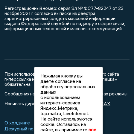
Регистрационный номер: серия Эл № ФС77-82247 от 23
ноября 2021 г. согласно выписке из реестра
зарегистрированных средств массовой информации
выдана Федеральной службой по надзору в сфере связи,
информационных технологий и массовых коммуникаций
При использовании любого материала с данного сайта
Нажимая кнопку вы
гиперссылка на Сетевое издание «Новости Липецка»
даете согласие на
обязательна.
обработку персональных
данных
Сообщения на сером фоне размещены на правах рекламы
с использованием
интернет-сервиса
@mazov
MAX
Написать директору в телеграм
или
Яндекс.Метрика,
top.mail.ru, LiveInternet.
На сайте используются
О холдинге
Вакансии
Реклама
cookie. Оставаясь на
Дежурный по новостям
сайте, вы принимаете
все