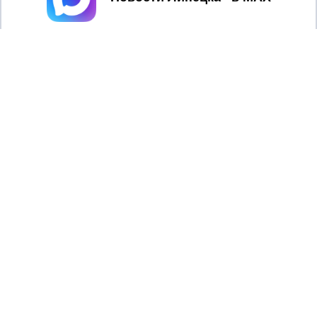
© ООО "Региональные новости"
В Усманском районе Липецкой области возбуждено
уголовное дело по факту падения двух девочек из окна.
Трагедия произошла ещё 5 мая. Двухлетняя и
четырёхлетняя сестры получили тяжёлые травмы,
сообщили в пресс-службе СУ СК России по Липецкой
области Городу48.
Мать оставила девочек под присмотром 43-летнего
отчима. Мужчина ненадолго отлучился в аптеку, и в этот
момент старшая девочка залезла на подоконник и
начала падать. Младшая попыталась её удержать, но
обе выпали вместе.
Семья считается благополучной, на учёте в органах
ПДН не состоит. Изначально полиция отказывала в