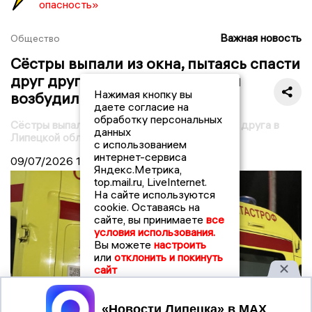
опасность»
Важная новость
Общество
Сёстры выпали из окна, пытаясь спасти
друг друга: усманская полиция
Нажимая кнопку вы
возбудила дело
даете согласие на
обработку персональных
Сёстры выпали из окна, пытаясь спасти друг друга в
данных
Липецкой области: возбуждено дело
с использованием
интернет-сервиса
09/07/2026
14:32
Яндекс.Метрика,
top.mail.ru, LiveInternet.
На сайте используются
cookie. Оставаясь на
сайте, вы принимаете
все
условия использования.
Вы можете
настроить
или
отклонить и покинуть
сайт
Принять