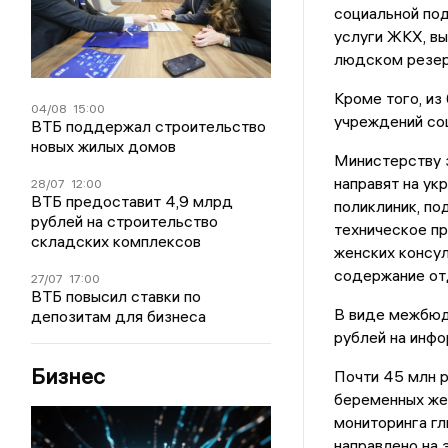
социальной под
услуги ЖКХ, в
людском резерв
Кроме того, из
04/08
15:00
учреждений соц
ВТБ поддержал строительство
новых жилых домов
Министерству 
направят на ук
28/07
12:00
ВТБ предоставит 4,9 млрд
поликлиник, по
рублей на строительство
техническое п
складских комплексов
женских консул
содержание от
27/07
17:00
ВТБ повысил ставки по
В виде межбюд
депозитам для бизнеса
рублей на инф
Бизнес
Почти 45 млн 
беременных же
мониторинга гл
направлено на 