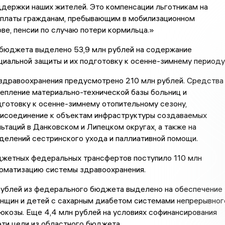
держки наших жителей. Это компенсации льготникам на
ыплаты гражданам, пребывающим в мобилизационном
е, пенсии по случаю потери кормильца.»
 бюджета выделено 53,9 млн рублей на содержание
иальной защиты и их подготовку к осенне-зимнему периоду
здравоохранения предусмотрено 210 млн рублей. Средства
репление материально-технической базы больниц и
дготовку к осенне-зимнему отопительному сезону,
рисоединение к объектам инфраструктуры создаваемых
ьтаций в Данковском и Липецком округах, а также на
делений сестринского ухода и паллиативной помощи.
жетных федеральных трансфертов поступило 110 млн
орматизацию системы здравоохранения.
рублей из федерального бюджета выделено на обеспечение
нщин и детей с сахарным диабетом системами непрерывног
юкозы. Еще 4,4 млн рублей на условиях софинансирования
эти цели из областного бюджета.