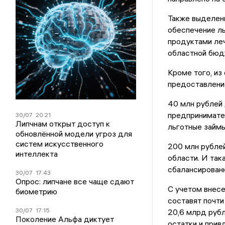
Также выделены
обеспечение л
продуктами ле
областной бюдж
Кроме того, из
предоставлени
40 млн рублей
предпринимател
30/07
20:21
Липчнам открыт доступ к
льготные займы
обновлённой модели угроз для
систем искусственного
200 млн рубле
интеллекта
области. И так
сбалансирован
30/07
17:43
Опрос: липчане все чаще сдают
С учетом внес
биометрию
составят почти
30/07
17:15
20,6 млрд руб
Поколение Альфа диктует
остатки и прив