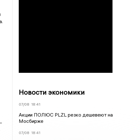
и
а.
Новости экономики
07/08
18:41
Акции ПОЛЮС PLZL резко дешевеют на
Мосбирже
–
р
07/08
18:41