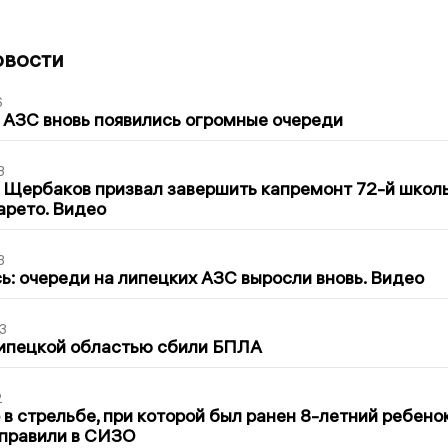
овости
6
 АЗС вновь появились огромные очереди
3
 Щербаков призвал завершить капремонт 72-й школ
арето. Видео
3
ь: очереди на липецких АЗС выросли вновь. Видео
3
Липецкой областью сбили БПЛА
2
в стрельбе, при которой был ранен 8-летний ребено
тправили в СИЗО