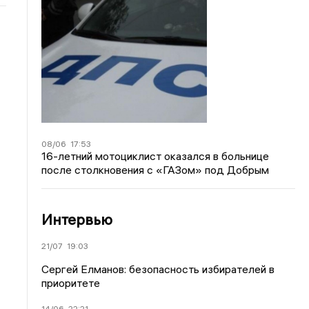
08/06
17:53
16-летний мотоциклист оказался в больнице
после столкновения с «ГАЗом» под Добрым
Интервью
21/07
19:03
Сергей Елманов: безопасность избирателей в
приоритете
14/06
22:21