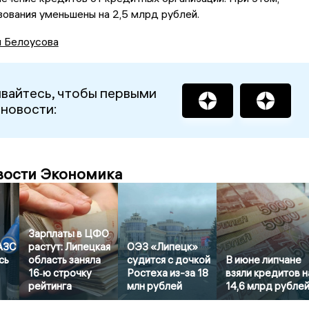
ования уменьшены на 2,5 млрд рублей.
я Белоусова
вайтесь, чтобы первыми
 новости:
вости Экономика
Зарплаты в ЦФО
 АЗС
растут: Липецкая
ОЭЗ «Липецк»
сь
область заняла
судится с дочкой
В июне липчане
16‑ю строчку
Ростеха из-за 18
взяли кредитов н
рейтинга
млн рублей
14,6 млрд рубле