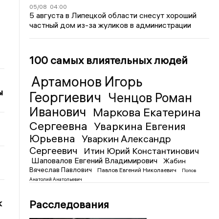
05/08
04:00
5 августа в Липецкой области снесут хороший
частный дом из-за жуликов в администрации
100 самых влиятельных людей
Артамонов Игорь
ы
Георгиевич
Ченцов Роман
Иванович
Маркова Екатерина
Сергеевна
Уваркина Евгения
Юрьевна
Уваркин Александр
Сергеевич
Итин Юрий Константинович
Шаповалов Евгений Владимирович
Жабин
Вячеслав Павлович
Павлов Евгений Николаевич
Попов
Анатолий Анатольевич
Расследования
к