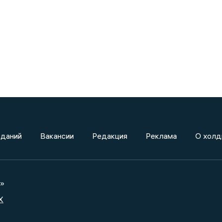
зданий
Вакансии
Редакция
Реклама
О холд
а»
X