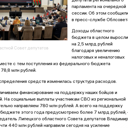
парламента на очередной
сессии. Об этом сообщил
в пресс-службе Облсовет
Доходы областного
бюджета в целом выросли
на 2,5 млрд рублей
астной Совет депутатов
благодаря увеличению
налоговых и неналоговых
Вместе с тем поступления из федерального бюджета
 78,8 млн рублей.
спределения средств изменилась структура расходов.
личиваем финансирование на поддержку наших бойцов и
й. На социальные выплаты участникам СВО из региональной
ельно направляем 780 млн рублей. А всего на поддержку
 бюджете этого года предусмотрено более 7 млрд рублей, 
едатель Липецкого областного Совета депутатов Владими
очти 440 млн рублей направили сегодня на усиление