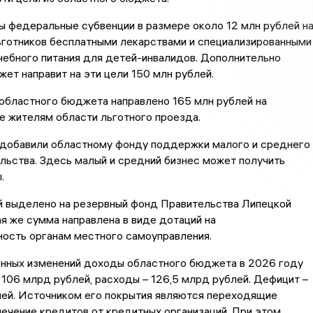
 федеральные субвенции в размере около 12 млн рублей н
ьготников бесплатными лекарствами и специализированными
чебного питания для детей-инвалидов. Дополнительно
ет направит на эти цели 150 млн рублей.
 областного бюджета направлено 165 млн рублей на
е жителям области льготного проезда.
 добавили областному фонду поддержки малого и среднего
ьства. Здесь малый и средний бизнес может получить
.
й выделено на резервный фонд Правительства Липецкой
ая же сумма направлена в виде дотаций на
ность органам местного самоуправления.
енных изменений доходы областного бюджета в 2026 году
 106 млрд рублей, расходы – 126,5 млрд рублей. Дефицит –
лей. Источником его покрытия являются переходящие
лечение кредитов от кредитных организаций. При этом,