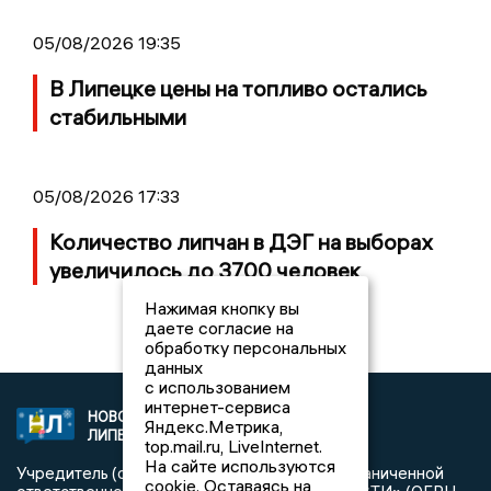
05/08/2026 19:35
В Липецке цены на топливо остались
стабильными
05/08/2026 17:33
Количество липчан в ДЭГ на выборах
увеличилось до 3700 человек
Нажимая кнопку вы
даете согласие на
обработку персональных
данных
с использованием
интернет-сервиса
НОВОСТИ
2021 © NEWSLIPETSK.RU | СИ
Яндекс.Метрика,
ЛИПЕЦКА
«Новости Липецка»
top.mail.ru, LiveInternet.
На сайте используются
Учредитель (соучредители): Общество с ограниченной
cookie. Оставаясь на