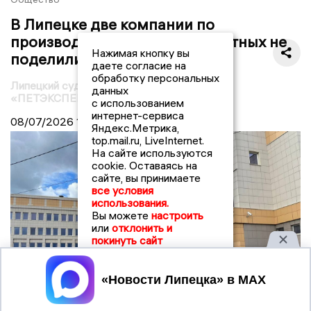
В Липецке две компании по
производству корма для животных не
Нажимая кнопку вы
поделили одно имя
даете согласие на
обработку персональных
Липецкий суд рассмотрит спор брендов
данных
«ПЕТЭКСПЕРТ»
с использованием
интернет-сервиса
08/07/2026
14:22
Яндекс.Метрика,
top.mail.ru, LiveInternet.
На сайте используются
cookie. Оставаясь на
сайте, вы принимаете
все условия
использования.
Вы можете
настроить
или
отклонить и
покинуть сайт
Принять