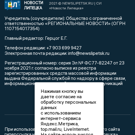
НОВОСТИ
2021 © NEWSLIPETSK.RU | СИ
ЛИПЕЦКА
«Новости Липецка»
Учредитель (соучредители): Общество с ограниченной
ответственностью «РЕГИОНАЛЬНЫЕ НОВОСТИ» (ОГРН
1107154017354)
Главный редактор: Герцог Е.Г.
Телефон редакции: +7 903 699 9427
info@newslipetsk.ru
Электронная почта редакции:
Регистрационный номер: серия Эл № ФС77-82247 от 23
ноября 2021 г. согласно выписке из реестра
зарегистрированных средств массовой информации
выдана Федеральной службой по надзору в сфере связи,
информационных технологий и массовых коммуникаций
Нажимая кнопку вы
даете согласие на
обработку персональных
данных
с использованием
интернет-сервиса
Яндекс.Метрика,
top.mail.ru, LiveInternet.
При использовании любого материала с данного сайта
гиперссылка на Сетевое издание «Новости Липецка»
На сайте используются