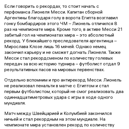
Если говорить о рекордах, то стоит начать с
перфоманса Лионеля Месси. Капитан сборной
Аргентины благодаря голу в ворота Египта возглавил
гонку бомбардиров этого ЧМ – Лионель отличился 8
раз на чемпионате мира. Кроме того, в активе Месси 21
забитый гол на чемпионатах мира – это абсолютный
рекорд. У ближайшего преследователя аргентинца –
Мирослава Клозе лишь 16 мячей. Однако немец
закончил карьеру и не сможет догнать Лионеля. Также
Месси стал рекордсменом по количеству голевых
передач за всю историю турнира – футболист отдал 9
результативных пасов на мировых первенствах.
Отдельно вспомним и про антирекорд Месси. Лионель
не реализовал пенальти в матче с Египтом и стал
первым футболистом, который не смог реализовать два
одиннадцатиметровых удара с игры в ходе одного
мундиаля.
Матч между Швейцарией и Колумбией закончился
ничьей и стал рекордным на этом мундиале. На
чемпионате мира установлен рекорд по количеству