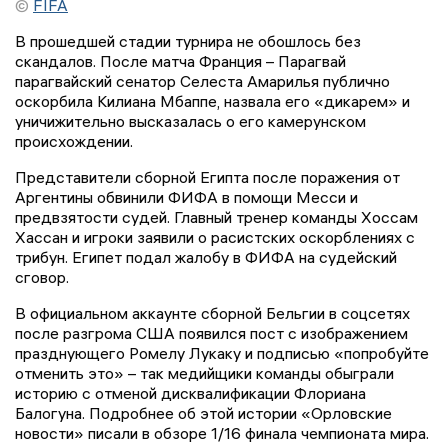
©
FIFA
В прошедшей стадии турнира не обошлось без
скандалов. После матча Франция – Парагвай
парагвайский сенатор Селеста Амарилья публично
оскорбила Килиана Мбаппе, назвала его «дикарем» и
уничижительно высказалась о его камерунском
происхождении.
Представители сборной Египта после поражения от
Аргентины обвинили ФИФА в помощи Месси и
предвзятости судей. Главный тренер команды Хоссам
Хассан и игроки заявили о расистских оскорблениях с
трибун. Египет подал жалобу в ФИФА на судейский
сговор.
В официальном аккаунте сборной Бельгии в соцсетях
после разгрома США появился пост с изображением
празднующего Ромелу Лукаку и подписью «попробуйте
отменить это» – так медийщики команды обыграли
историю с отменой дисквалификации Флориана
Балогуна. Подробнее об этой истории «Орловские
новости» писали в обзоре 1/16 финала чемпионата мира.