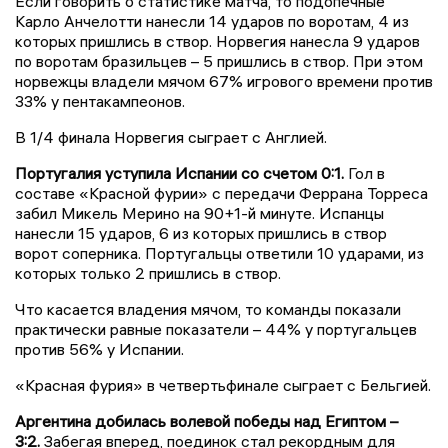
Если говорить о статистике матча, то подопечные
Карло Анчелотти нанесли 14 ударов по воротам, 4 из
которых пришлись в створ. Норвегия нанесла 9 ударов
по воротам бразильцев – 5 пришлись в створ. При этом
норвежцы владели мячом 67% игрового времени против
33% у пентакампеонов.
В 1/4 финала Норвегия сыграет с Англией.
Португалия уступила Испании со счетом 0:1.
Гол в
составе «Красной фурии» с передачи Феррана Торреса
забил Микель Мерино на 90+1-й минуте. Испанцы
нанесли 15 ударов, 6 из которых пришлись в створ
ворот соперника. Португальцы ответили 10 ударами, из
которых только 2 пришлись в створ.
Что касается владения мячом, то команды показали
практически равные показатели – 44% у португальцев
против 56% у Испании.
«Красная фурия» в четвертьфинале сыграет с Бельгией.
Аргентина добилась волевой победы над Египтом
–
3:2.
Забегая вперед, поединок стал рекордным для