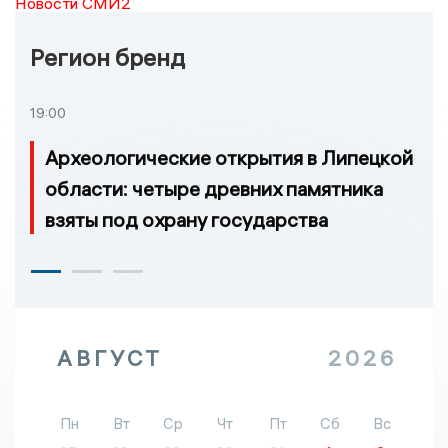
Новости СМИ2
Регион бренд
19:00
Археологические открытия в Липецкой
области: четыре древних памятника
взяты под охрану государства
АВГУСТ
2026
Пн
Вт
Ср
Чт
Пт
Сб
Вс