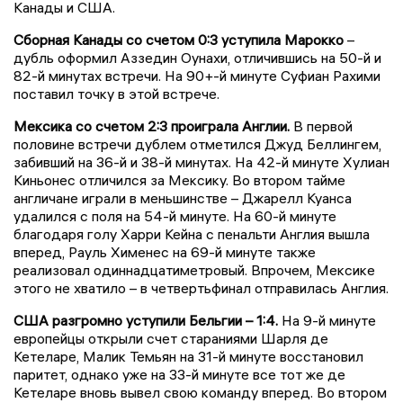
Канады и США.
Сборная Канады со счетом 0:3
уступила Марокко
–
дубль оформил Аззедин Оунахи, отличившись на 50-й и
82-й минутах встречи. На 90+-й минуте Суфиан Рахими
поставил точку в этой встрече.
Мексика со счетом 2:3
проиграла Англии.
В первой
половине встречи дублем отметился Джуд Беллингем,
забивший на 36-й и 38-й минутах. На 42-й минуте Хулиан
Киньонес отличился за Мексику. Во втором тайме
англичане играли в меньшинстве – Джарелл Куанса
удалился с поля на 54-й минуте. На 60-й минуте
благодаря голу Харри Кейна с пенальти Англия вышла
вперед, Рауль Хименес на 69-й минуте также
реализовал одиннадцатиметровый. Впрочем, Мексике
этого не хватило – в четвертьфинал отправилась Англия.
США разгромно уступили Бельгии – 1:4.
На 9-й минуте
европейцы открыли счет стараниями Шарля де
Кетеларе, Малик Темьян на 31-й минуте восстановил
паритет, однако уже на 33-й минуте все тот же де
Кетеларе вновь вывел свою команду вперед. Во втором