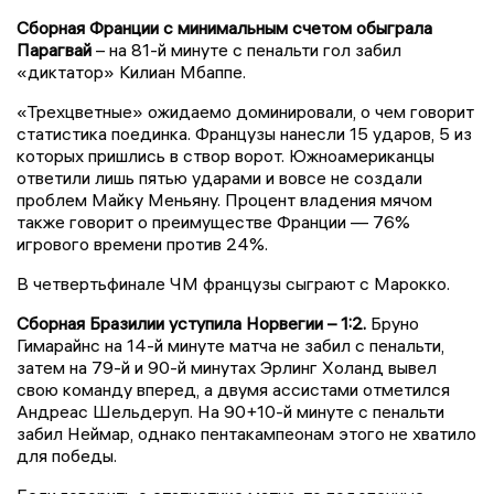
Сборная Франции с минимальным счетом обыграла
Парагвай
– на 81-й минуте с пенальти гол забил
«диктатор» Килиан Мбаппе.
«Трехцветные» ожидаемо доминировали, о чем говорит
статистика поединка. Французы нанесли 15 ударов, 5 из
которых пришлись в створ ворот. Южноамериканцы
ответили лишь пятью ударами и вовсе не создали
проблем Майку Меньяну. Процент владения мячом
также говорит о преимуществе Франции — 76%
игрового времени против 24%.
В четвертьфинале ЧМ французы сыграют с Марокко.
Сборная Бразилии уступила Норвегии
– 1:2.
Бруно
Гимарайнс на 14-й минуте матча не забил с пенальти,
затем на 79-й и 90-й минутах Эрлинг Холанд вывел
свою команду вперед, а двумя ассистами отметился
Андреас Шельдеруп. На 90+10-й минуте с пенальти
забил Неймар, однако пентакампеонам этого не хватило
для победы.