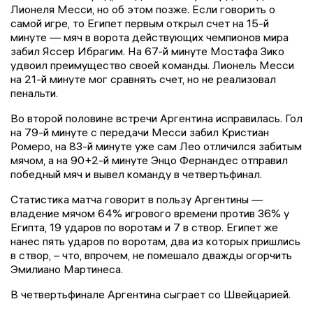
Лионеля Месси, но об этом позже. Если говорить о
самой игре, то Египет первым открыл счет на 15-й
минуте — мяч в ворота действующих чемпионов мира
забил Яссер Ибрагим. На 67-й минуте Мостафа Зико
удвоил преимущество своей команды. Лионель Месси
на 21-й минуте мог сравнять счет, но не реализовал
пенальти.
Во второй половине встречи Аргентина исправилась. Гол
на 79-й минуте с передачи Месси забил Кристиан
Ромеро, на 83-й минуте уже сам Лео отличился забитым
мячом, а на 90+2-й минуте Энцо Фернандес отправил
победный мяч и вывел команду в четвертьфинал.
Статистика матча говорит в пользу Аргентины —
владение мячом 64% игрового времени против 36% у
Египта, 19 ударов по воротам и 7 в створ. Египет же
нанес пять ударов по воротам, два из которых пришлись
в створ, – что, впрочем, не помешало дважды огорчить
Эмилиано Мартинеса.
В четвертьфинале Аргентина сыграет со Швейцарией.