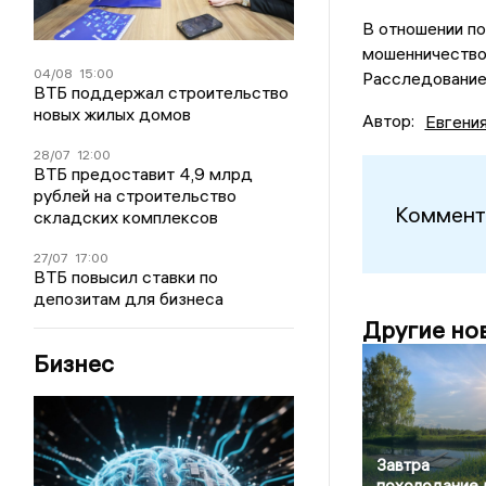
В отношении п
мошенничество 
04/08
15:00
Расследование
ВТБ поддержал строительство
новых жилых домов
Автор:
Евгени
28/07
12:00
ВТБ предоставит 4,9 млрд
рублей на строительство
Коммент
складских комплексов
27/07
17:00
ВТБ повысил ставки по
депозитам для бизнеса
Другие но
Бизнес
Завтра
похолодание 