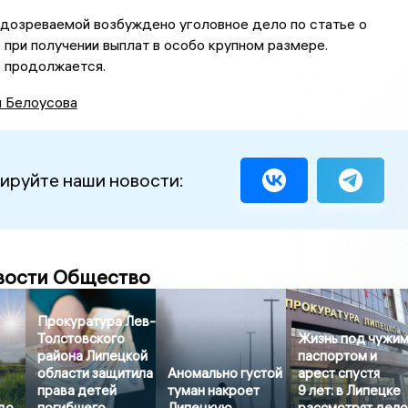
одозреваемой возбуждено уголовное дело по статье о
при получении выплат в особо крупном размере.
 продолжается.
я Белоусова
ируйте наши новости:
вости Общество
Прокуратура Лев-
Толстовского
Жизнь под чужи
района Липецкой
паспортом и
области защитила
Аномально густой
арест спустя
права детей
туман накроет
9 лет: в Липецке
до
погибшего
Липецкую
рассмотрят дел