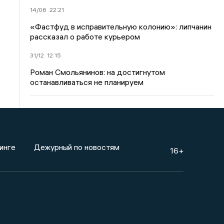
14/06
22:21
«Фастфуд в исправительную колонию»: липчанин
рассказал о работе курьером
31/12
12:15
Роман Смольянинов: на достигнутом
останавливаться не планируем
инге
Дежурный по новостям
16+