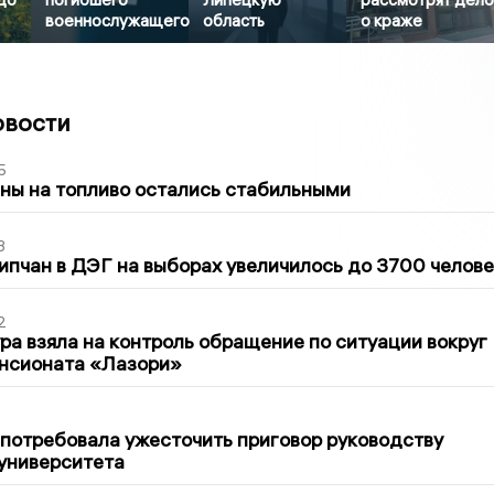
военнослужащего
область
о краже
овости
5
ны на топливо остались стабильными
3
ипчан в ДЭГ на выборах увеличилось до 3700 челове
2
ра взяла на контроль обращение по ситуации вокруг
ансионата «Лазори»
1
потребовала ужесточить приговор руководству
университета