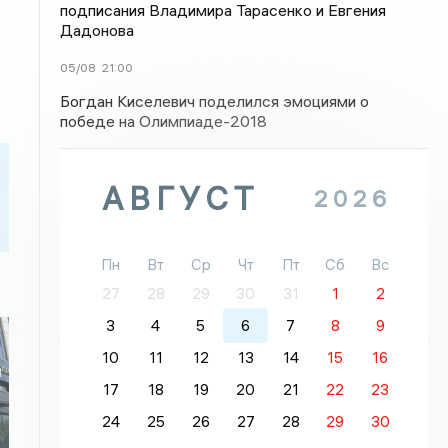
подписания Владимира Тарасенко и Евгения
Дадонова
05/08
21:00
Богдан Киселевич поделился эмоциями о
победе на Олимпиаде-2018
АВГУСТ
2026
Пн
Вт
Ср
Чт
Пт
Сб
Вс
27
28
29
30
31
1
2
3
4
5
6
7
8
9
10
11
12
13
14
15
16
м
17
18
19
20
21
22
23
24
25
26
27
28
29
30
о