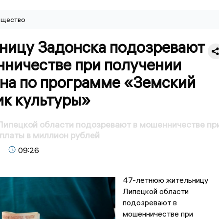
щество
ницу Задонска подозревают
нничестве при получении
на по программе «Земский
ик культуры»
Липецкой области подозревают в мошенничестве пр
платы в миллион рублей
09:26
47-летнюю жительницу
Липецкой области
подозревают в
мошенничестве при