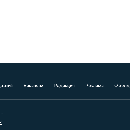
зданий
Вакансии
Редакция
Реклама
О холд
а»
X