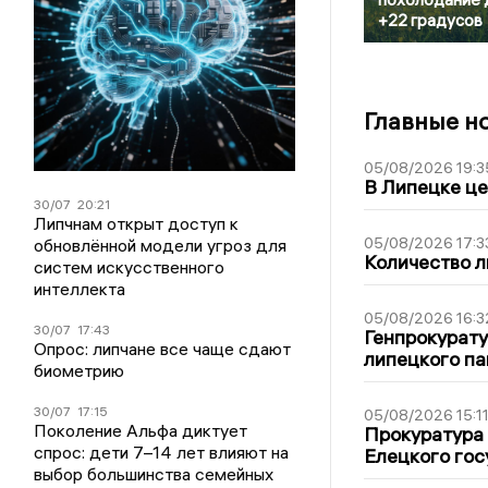
+22 градусов
Главные н
05/08/2026 19:3
В Липецке це
30/07
20:21
Липчнам открыт доступ к
05/08/2026 17:3
обновлённой модели угроз для
Количество л
систем искусственного
интеллекта
05/08/2026 16:3
30/07
17:43
Генпрокурату
Опрос: липчане все чаще сдают
липецкого п
биометрию
30/07
17:15
05/08/2026 15:1
Поколение Альфа диктует
Прокуратура 
спрос: дети 7–14 лет влияют на
Елецкого гос
выбор большинства семейных