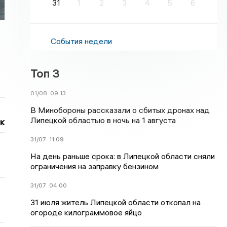
31
1
2
3
4
5
6
События недели
Топ 3
01/08
09:13
В Минобороны рассказали о сбитых дронах над
Липецкой областью в ночь на 1 августа
к
31/07
11:09
На день раньше срока: в Липецкой области сняли
ограничения на заправку бензином
31/07
04:00
31 июля житель Липецкой области откопал на
огороде килограммовое яйцо