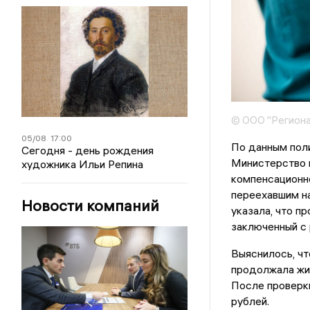
© ООО "Региона
05/08
17:00
По данным поли
Сегодня - день рождения
Министерство 
художника Ильи Репина
компенсационно
переехавшим на
Новости компаний
указала, что п
заключенный с
Выяснилось, чт
продолжала жит
После проверки
рублей.