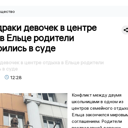
щество
раки девочек в центре
в Ельце родители
ились в суде
девочек в центре отдыха в Ельце родители
 в суде
12:28
Конфликт между двумя
школьницами в одном из
центров семейного отдых
Ельца закончился мировы
соглашением. Родители
пострадавшей девочки