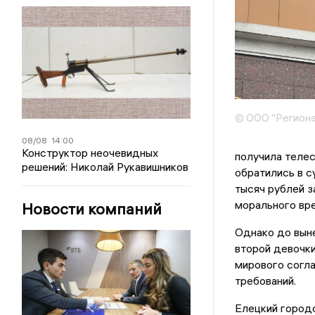
© ООО "Региона
08/08
14:00
Конструктор неочевидных
получила телес
решений: Николай Рукавишников
обратились в с
тысяч рублей з
морального вр
Новости компаний
Однако до вын
второй девочки
мирового согла
требований.
Елецкий город