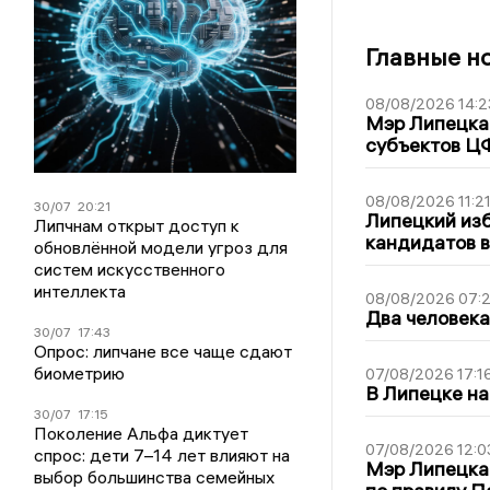
Главные н
08/08/2026 14:2
Мэр Липецка 
субъектов Ц
08/08/2026 11:2
30/07
20:21
Липецкий из
Липчнам открыт доступ к
кандидатов в
обновлённой модели угроз для
систем искусственного
интеллекта
08/08/2026 07:
Два человека
30/07
17:43
Опрос: липчане все чаще сдают
биометрию
07/08/2026 17:1
В Липецке на
30/07
17:15
Поколение Альфа диктует
07/08/2026 12:0
спрос: дети 7–14 лет влияют на
Мэр Липецка
выбор большинства семейных