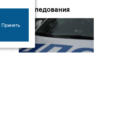
Расследования
Принять
08/06
17:53
16-летний мотоциклист оказался в больнице
после столкновения с «ГАЗом» под Добрым
Интервью
21/07
19:03