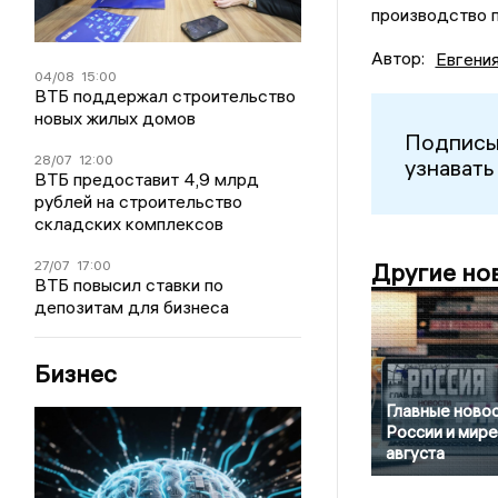
производство п
Автор:
Евгени
04/08
15:00
ВТБ поддержал строительство
новых жилых домов
Подписы
28/07
12:00
узнавать
ВТБ предоставит 4,9 млрд
рублей на строительство
складских комплексов
27/07
17:00
Другие но
ВТБ повысил ставки по
депозитам для бизнеса
Бизнес
Главные новос
России и мире
августа