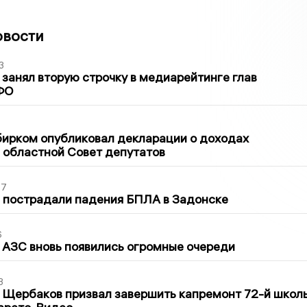
овости
3
занял вторую строчку в медиарейтинге глав
ФО
1
бирком опубликовал декларации о доходах
 областной Совет депутатов
27
 пострадали падения БПЛА в Задонске
6
 АЗС вновь появились огромные очереди
3
 Щербаков призвал завершить капремонт 72-й школ