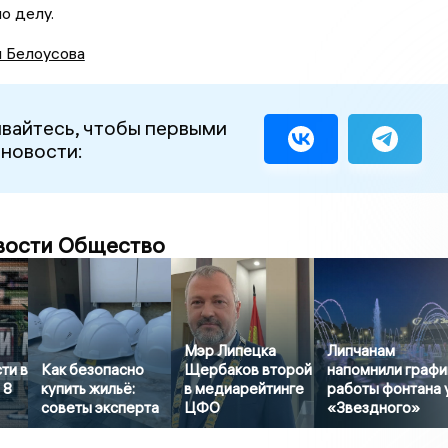
о делу.
я Белоусова
вайтесь, чтобы первыми
 новости:
вости Общество
Мэр Липецка
Липчанам
ти в
Как безопасно
Щербаков второй
напомнили графи
 8
купить жильё:
в медиарейтинге
работы фонтана 
советы эксперта
ЦФО
«Звездного»