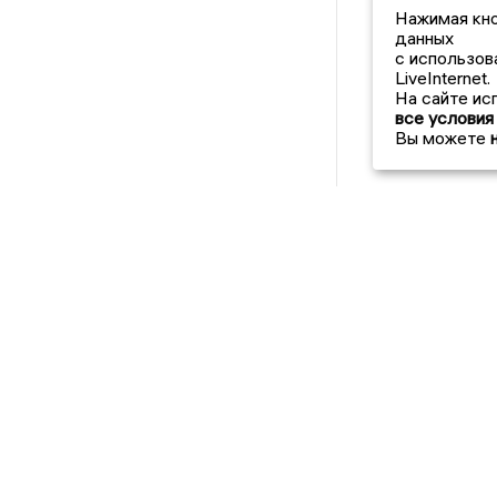
Нажимая кно
данных
с использов
LiveInternet.
На сайте ис
все условия
Вы можете