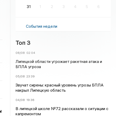
31
1
2
3
4
5
6
События недели
Топ 3
08/08
02:04
Липецкой области угрожает ракетная атака и
БПЛА угроза
05/08
23:39
Звучат сирены: красный уровень угрозы БПЛА
накрыл Липецкую область
04/08
19:36
В липецкой школе №72 рассказали о ситуации с
ы
капремонтом