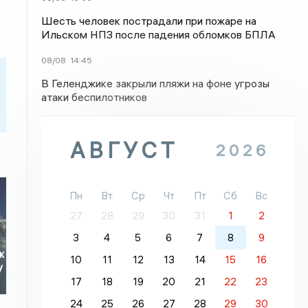
Шесть человек пострадали при пожаре на
Ильском НПЗ после падения обломков БПЛА
08/08
14:45
В Геленджике закрыли пляжи на фоне угрозы
атаки беспилотников
АВГУСТ
2026
Пн
Вт
Ср
Чт
Пт
Сб
Вс
27
28
29
30
31
1
2
3
4
5
6
7
8
9
к
10
11
12
13
14
15
16
у
17
18
19
20
21
22
23
24
25
26
27
28
29
30