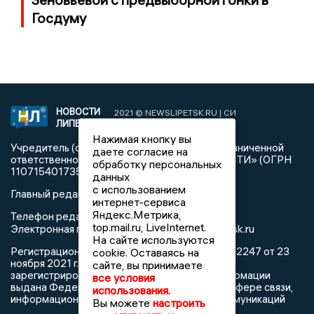
Госдуму
НОВОСТИ
2021 © NEWSLIPETSK.RU | СИ
ЛИПЕЦКА
«Новости Липецка»
Нажимая кнопку вы
Учредитель (соучредители): Общество с ограниченной
даете согласие на
ответственностью «РЕГИОНАЛЬНЫЕ НОВОСТИ» (ОГРН
обработку персональных
1107154017354)
данных
с использованием
Главный редактор: Герцог Е.Г.
интернет-сервиса
Яндекс.Метрика,
Телефон редакции: +7 903 699 9427
top.mail.ru, LiveInternet.
info@newslipetsk.ru
Электронная почта редакции:
На сайте используются
Регистрационный номер: серия Эл № ФС77-82247 от 23
cookie. Оставаясь на
ноября 2021 г. согласно выписке из реестра
сайте, вы принимаете
зарегистрированных средств массовой информации
все условия
выдана Федеральной службой по надзору в сфере связи,
использования.
информационных технологий и массовых коммуникаций
Вы можете
настроить