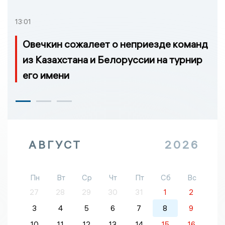
13:01
Овечкин сожалеет о неприезде команд
из Казахстана и Белоруссии на турнир
его имени
АВГУСТ
2026
Пн
Вт
Ср
Чт
Пт
Сб
Вс
27
28
29
30
31
1
2
3
4
5
6
7
8
9
10
11
12
13
14
15
16