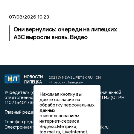
07/08/2026 10:23
Они вернулись: очереди на липецких
АЗС выросли вновь. Видео
НОВОСТИ
2021 © NEWSLIPETSK.RU | СИ
ЛИПЕЦКА
«Новости Липецка»
Учредитель (соучредители): Общество с ограниченной
Нажимая кнопку вы
ответственностью «РЕГИОНАЛЬНЫЕ НОВОСТИ» (ОГРН
даете согласие на
1107154017354)
обработку персональных
данных
Главный редактор: Герцог Е.Г.
с использованием
интернет-сервиса
Телефон редакции: +7 903 699 9427
Яндекс.Метрика,
info@newslipetsk.ru
Электронная почта редакции:
top.mail.ru, LiveInternet.