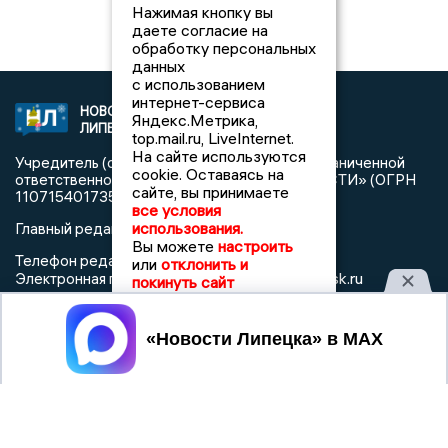
Нажимая кнопку вы
даете согласие на
обработку персональных
данных
с использованием
интернет-сервиса
НОВОСТИ
2021 © NEWSLIPETSK.RU | СИ
Яндекс.Метрика,
ЛИПЕЦКА
«Новости Липецка»
top.mail.ru, LiveInternet.
На сайте используются
Учредитель (соучредители): Общество с ограниченной
cookie. Оставаясь на
ответственностью «РЕГИОНАЛЬНЫЕ НОВОСТИ» (ОГРН
сайте, вы принимаете
1107154017354)
все условия
использования.
Главный редактор: Герцог Е.Г.
Вы можете
настроить
Телефон редакции: +7 903 699 9427
или
отклонить и
info@newslipetsk.ru
Электронная почта редакции:
покинуть сайт
Регистрационный номер: серия Эл № ФС77-82247 от 23
ноября 2021 г. согласно выписке из реестра
Принять
зарегистрированных средств массовой информации
выдана Федеральной службой по надзору в сфере связи,
информационных технологий и массовых коммуникаций