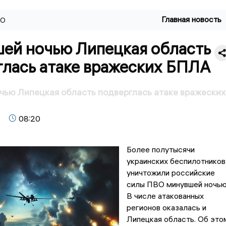
Главная новость
ВО
ей ночью Липецкая область
глась атаке вражеских БПЛА
ью Липецкая область подверглась атаке вражеских
08:20
Более полутысячи
украинских беспилотников
уничтожили российские
силы ПВО минувшей ночью
В числе атакованных
регионов оказалась и
Липецкая область. Об это