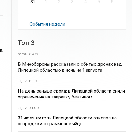
31
1
2
3
4
5
6
События недели
Топ 3
к
01/08
09:13
В Минобороны рассказали о сбитых дронах над
Липецкой областью в ночь на 1 августа
31/07
11:09
На день раньше срока: в Липецкой области сняли
ограничения на заправку бензином
31/07
04:00
31 июля житель Липецкой области откопал на
огороде килограммовое яйцо