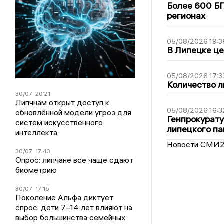
Более 600 БП
регионах
05/08/2026 19:3
В Липецке це
05/08/2026 17:3
Количество л
30/07
20:21
Липчнам открыт доступ к
05/08/2026 16:3
обновлённой модели угроз для
Генпрокурату
систем искусственного
липецкого п
интеллекта
Новости СМИ
30/07
17:43
Опрос: липчане все чаще сдают
биометрию
30/07
17:15
Поколение Альфа диктует
спрос: дети 7–14 лет влияют на
выбор большинства семейных