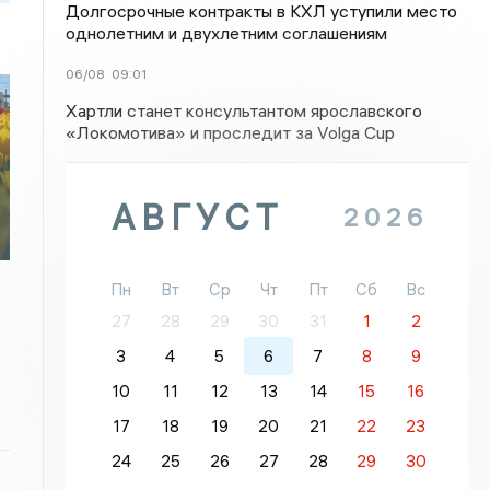
Долгосрочные контракты в КХЛ уступили место
однолетним и двухлетним соглашениям
06/08
09:01
Хартли станет консультантом ярославского
«Локомотива» и проследит за Volga Cup
АВГУСТ
2026
Пн
Вт
Ср
Чт
Пт
Сб
Вс
27
28
29
30
31
1
2
3
4
5
6
7
8
9
10
11
12
13
14
15
16
17
18
19
20
21
22
23
24
25
26
27
28
29
30