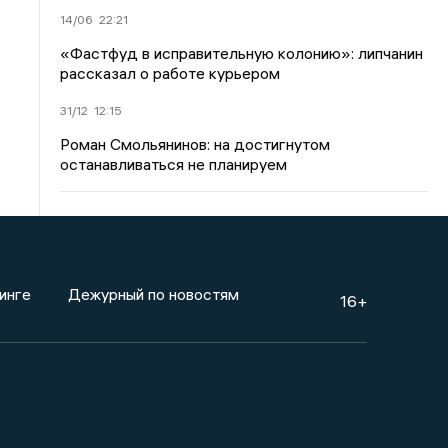
14/06
22:21
«Фастфуд в исправительную колонию»: липчанин
рассказал о работе курьером
31/12
12:15
Роман Смольянинов: на достигнутом
останавливаться не планируем
инге
Дежурный по новостям
16+