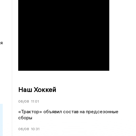
ря
Наш Хоккей
06/08
11:01
«Трактор» объявил состав на предсезонные
сборы
06/08
10:31