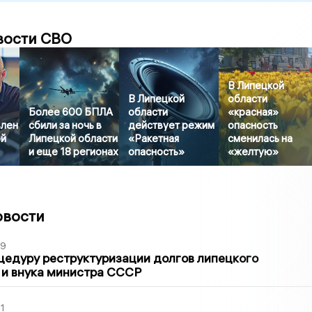
вости СВО
В Липецкой
В Липецкой
области
Более 600 БПЛА
области
«красная»
влен
сбили за ночь в
действует режим
опасность
ой
Липецкой области
«Ракетная
сменилась на
и еще 18 регионах
опасность»
«желтую»
овости
39
цедуру реструктуризации долгов липецкого
 и внука министра СССР
1