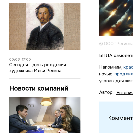
© ООО "Региона
БПЛА самолетн
05/08
17:00
Сегодня - день рождения
Напомним,
кра
художника Ильи Репина
ночью,
продлил
угрозы для жит
Новости компаний
Автор:
Евгени
Коммент