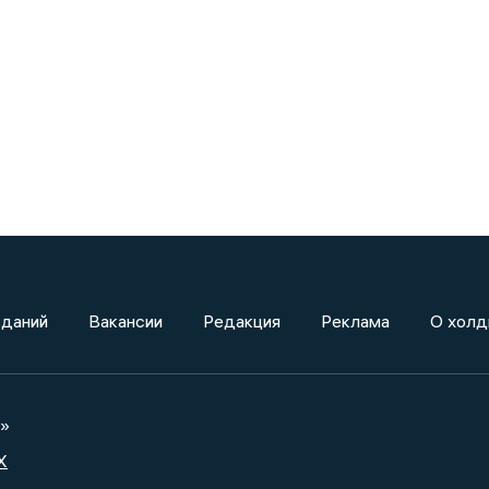
зданий
Вакансии
Редакция
Реклама
О холд
а»
X