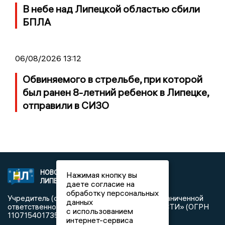
В небе над Липецкой областью сбили
БПЛА
06/08/2026 13:12
Обвиняемого в стрельбе, при которой
был ранен 8-летний ребенок в Липецке,
отправили в СИЗО
НОВОСТИ
2021 © NEWSLIPETSK.RU | СИ
Нажимая кнопку вы
ЛИПЕЦКА
«Новости Липецка»
даете согласие на
обработку персональных
Учредитель (соучредители): Общество с ограниченной
данных
ответственностью «РЕГИОНАЛЬНЫЕ НОВОСТИ» (ОГРН
с использованием
1107154017354)
интернет-сервиса