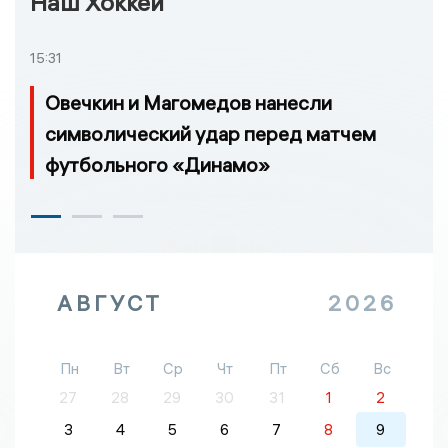
Наш Хоккей
15:31
Овечкин и Магомедов нанесли
символический удар перед матчем
футбольного «Динамо»
АВГУСТ
2026
Пн
Вт
Ср
Чт
Пт
Сб
Вс
27
28
29
30
31
1
2
3
4
5
6
7
8
9