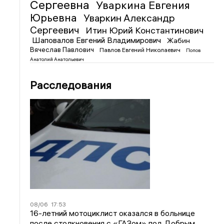
Сергеевна
Уваркина Евгения
Юрьевна
Уваркин Александр
Сергеевич
Итин Юрий Константинович
Шаповалов Евгений Владимирович
Жабин
Вячеслав Павлович
Павлов Евгений Николаевич
Попов
Анатолий Анатольевич
Расследования
08/06
17:53
16-летний мотоциклист оказался в больнице
после столкновения с «ГАЗом» под Добрым