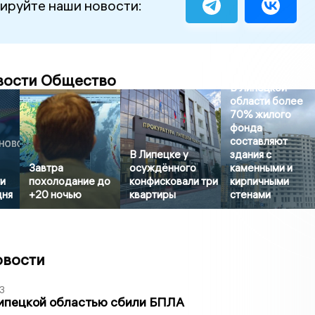
ируйте наши новости:
вости Общество
В Липецкой
области более
70% жилого
фонда
составляют
В Липецке у
здания с
Завтра
осуждённого
каменными и
и
похолодание до
конфисковали три
кирпичными
дня
+20 ночью
квартиры
стенами
овости
3
Липецкой областью сбили БПЛА