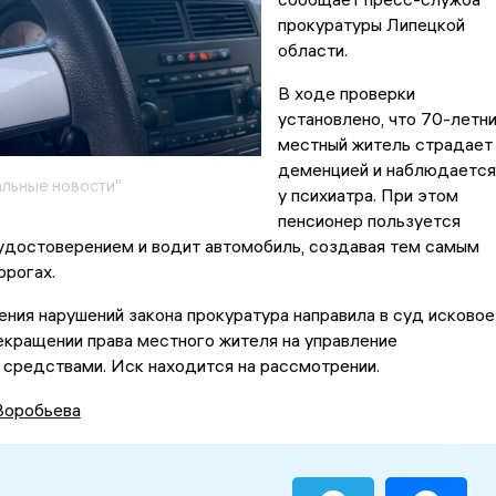
прокуратуры Липецкой
области.
В ходе проверки
установлено, что 70-летн
местный житель страдает
деменцией и наблюдается
льные новости"
у психиатра. При этом
пенсионер пользуется
удостоверением и водит автомобиль, создавая тем самым
орогах.
ения нарушений закона прокуратура направила в суд исковое
екращении права местного жителя на управление
средствами. Иск находится на рассмотрении.
Воробьева