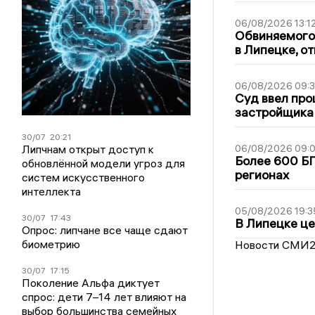
06/08/2026 13:1
Обвиняемого 
в Липецке, о
06/08/2026 09:
Суд ввел про
застройщика
30/07
20:21
Липчнам открыт доступ к
06/08/2026 09:0
Более 600 БП
обновлённой модели угроз для
регионах
систем искусственного
интеллекта
05/08/2026 19:3
30/07
17:43
В Липецке це
Опрос: липчане все чаще сдают
биометрию
Новости СМИ
30/07
17:15
Поколение Альфа диктует
спрос: дети 7–14 лет влияют на
выбор большинства семейных