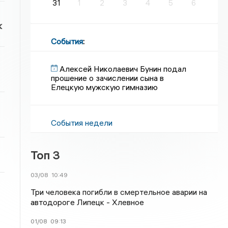
31
1
2
3
4
5
6
к
События
:
Алексей Николаевич Бунин подал
прошение о зачислении сына в
Елецкую мужскую гимназию
События недели
Топ 3
03/08
10:49
Три человека погибли в смертельное аварии на
автодороге Липецк - Хлевное
01/08
09:13