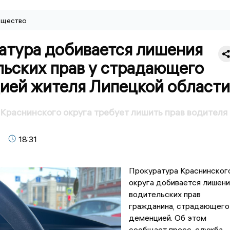
щество
атура добивается лишения
льских прав у страдающего
ией жителя Липецкой области
Краснинского округа требует лишить прав водителя 
18:31
Прокуратура Краснинског
округа добивается лишени
водительских прав
гражданина, страдающего
деменцией. Об этом
сообщает пресс-служба