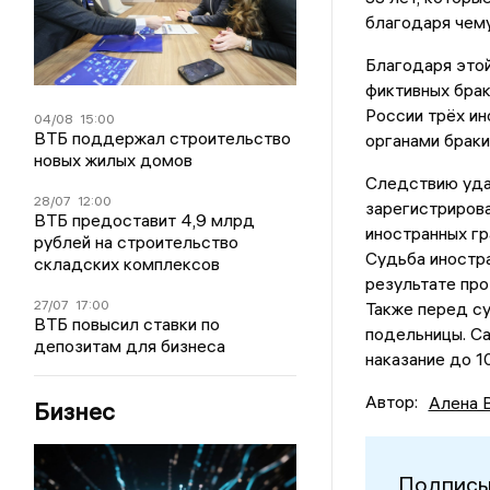
благодаря чему
Благодаря это
фиктивных брак
России трёх ин
04/08
15:00
ВТБ поддержал строительство
органами браки
новых жилых домов
Следствию уда
28/07
12:00
зарегистрирова
ВТБ предоставит 4,9 млрд
иностранных гр
рублей на строительство
Судьба иностр
складских комплексов
результате про
27/07
17:00
Также перед су
ВТБ повысил ставки по
подельницы. С
депозитам для бизнеса
наказание до 1
Автор:
Алена 
Бизнес
Подписы