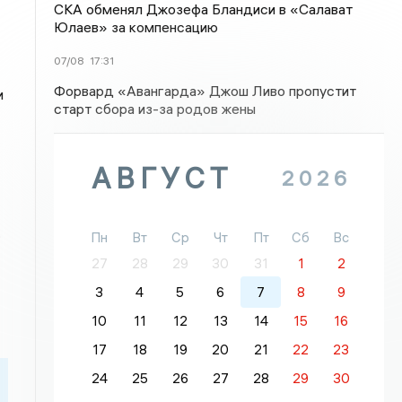
СКА обменял Джозефа Бландиси в «Салават
Юлаев» за компенсацию
07/08
17:31
Форвард «Авангарда» Джош Ливо пропустит
и
старт сбора из-за родов жены
АВГУСТ
2026
.
Пн
Вт
Ср
Чт
Пт
Сб
Вс
27
28
29
30
31
1
2
3
4
5
6
7
8
9
10
11
12
13
14
15
16
17
18
19
20
21
22
23
24
25
26
27
28
29
30