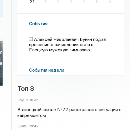
31
1
2
3
4
5
6
События
:
Алексей Николаевич Бунин подал
прошение о зачислении сына в
Елецкую мужскую гимназию
ал
и
События недели
Топ 3
04/08
19:36
В липецкой школе №72 рассказали о ситуации с
капремонтом
03/08
10:49