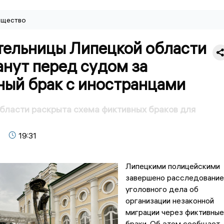
щество
тельницы Липецкой области
анут перед судом за
ный брак с иностранцами
бласти раскрыта схема фиктивных браков для
19:31
Липецкими полицейскими
завершено расследование
уголовного дела об
организации незаконной
миграции через фиктивные
браки. Об этом сообщает