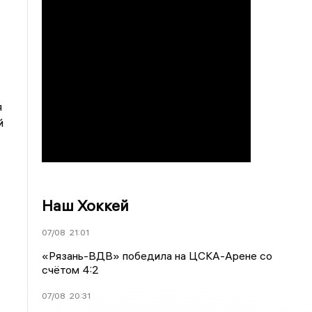
я
й
Наш Хоккей
07/08
21:01
«Рязань-ВДВ» победила на ЦСКА-Арене со
счётом 4:2
07/08
20:31