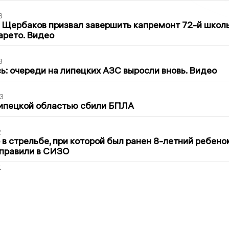
3
 Щербаков призвал завершить капремонт 72-й школ
арето. Видео
3
ь: очереди на липецких АЗС выросли вновь. Видео
3
Липецкой областью сбили БПЛА
2
в стрельбе, при которой был ранен 8-летний ребено
тправили в СИЗО
2