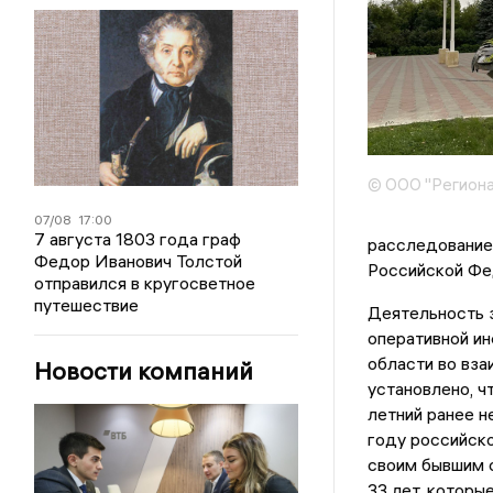
© ООО "Региона
07/08
17:00
7 августа 1803 года граф
расследование 
Федор Иванович Толстой
Российской Фе
отправился в кругосветное
путешествие
Деятельность 
оперативной и
области во вз
Новости компаний
установлено, ч
летний ранее н
году российско
своим бывшим с
33 лет, которы