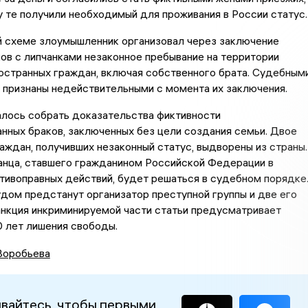
 те получили необходимый для проживания в России статус.
й схеме злоумышленник организовал через заключение
ов с липчанками незаконное пребывание на территории
остранных граждан, включая собственного брата. Судебным
 признаны недействительными с момента их заключения.
лось собрать доказательства фиктивности
нных браков, заключенных без цели создания семьи. Двое
аждан, получивших незаконный статус, выдворены из страны.
анца, ставшего гражданином Российской Федерации в
тивоправных действий, будет решаться в судебном порядке
дом предстанут организатор преступной группы и две его
анкция инкриминируемой части статьи предусматривает
0 лет лишения свободы.
Воробьева
вайтесь, чтобы первыми