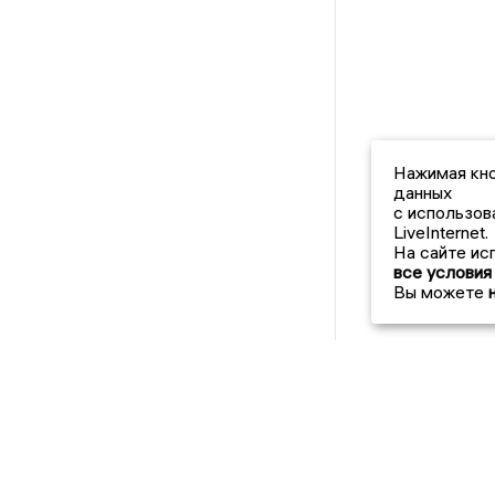
Нажимая кно
данных
с использов
LiveInternet.
На сайте ис
все условия
Вы можете