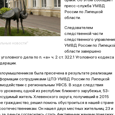
пресс-служба УМВД
России по Липецкой
области.
Следователем
следственной части
следственного управлени
льные новости"
УМВД России по Липецко
области завершено
уголовного дела по п. «а» ч. 2 ст. 322.1 Уголовного кодекса
дерации.
злоумышленников была пресечена в результате реализации
нформации сотрудниками ЦПЭ УМВД России по Липецкой
аимодействии с региональным УФСБ. В ходе следствия
то уроженец одной из республик ближнего зарубежья, 53-
есудимый житель Хлевенского округа, получивший в 2015
е гражданство, решил помочь обустроиться в нашей стране
оотечественникам. Он нашел двух местных жительниц 23 и
е за деньги согласились стать фиктивными женами приезжих,