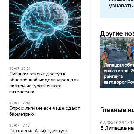
узнавать
Другие но
Липецкая обл
30/07
20:21
вошла в топ-2
Липчнам открыт доступ к
рейтинга
обновлённой модели угроз для
автодорог Ро
систем искусственного
интеллекта
30/07
17:43
Опрос: липчане все чаще сдают
Главные н
биометрию
07/08/2026 17:1
30/07
17:15
В Липецке на
Поколение Альфа диктует