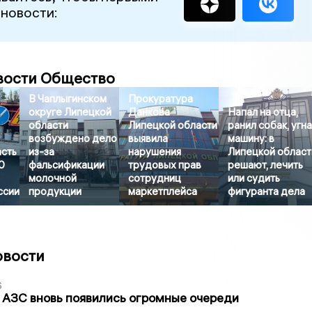
 новости:
вости Общество
В Чаплыгинском
Прокуратура
округе Липецкой
Данкова
Напал на отца,
области
Липецкой области
ранил собак, угн
возбуждено дело
выявила
машину: в
асть
из-за
нарушения
Липецкой област
0
фальсификации
трудовых прав
решают, лечить
молочной
сотрудниц
или судить
ссии
продукции
маркетплейса
фигуранта дела
овости
6
 АЗС вновь появились огромные очереди