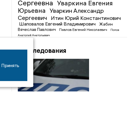
Сергеевна
Уваркина Евгения
Юрьевна
Уваркин Александр
Сергеевич
Итин Юрий Константинович
Шаповалов Евгений Владимирович
Жабин
Вячеслав Павлович
Павлов Евгений Николаевич
Попов
Анатолий Анатольевич
Расследования
Принять
08/06
17:53
16-летний мотоциклист оказался в больнице
после столкновения с «ГАЗом» под Добрым