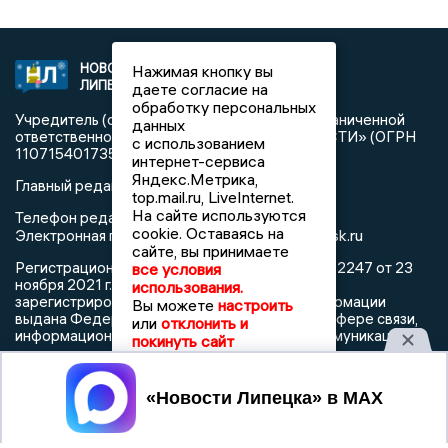
НОВОСТИ
Нажимая кнопку вы
2021 © NEWSLIPETSK.RU | СИ
ЛИПЕЦКА
«Новости Липецка»
даете согласие на
обработку персональных
Учредитель (соучредители): Общество с ограниченной
данных
ответственностью «РЕГИОНАЛЬНЫЕ НОВОСТИ» (ОГРН
с использованием
1107154017354)
интернет-сервиса
Яндекс.Метрика,
Главный редактор: Герцог Е.Г.
top.mail.ru, LiveInternet.
На сайте используются
Телефон редакции: +7 903 699 9427
cookie. Оставаясь на
info@newslipetsk.ru
Электронная почта редакции:
сайте, вы принимаете
Регистрационный номер: серия Эл № ФС77-82247 от 23
все условия
ноября 2021 г. согласно выписке из реестра
использования.
зарегистрированных средств массовой информации
Вы можете
настроить
выдана Федеральной службой по надзору в сфере связи,
или
отклонить и
информационных технологий и массовых коммуникаций
покинуть сайт
Принять