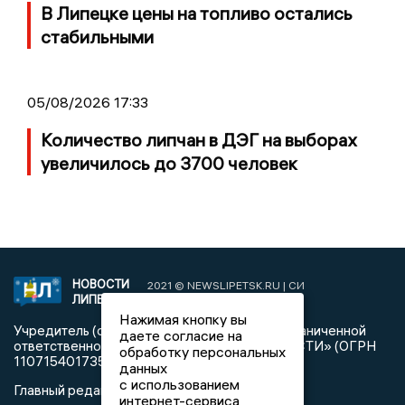
В Липецке цены на топливо остались
стабильными
05/08/2026 17:33
Количество липчан в ДЭГ на выборах
увеличилось до 3700 человек
НОВОСТИ
2021 © NEWSLIPETSK.RU | СИ
ЛИПЕЦКА
«Новости Липецка»
Нажимая кнопку вы
Учредитель (соучредители): Общество с ограниченной
даете согласие на
ответственностью «РЕГИОНАЛЬНЫЕ НОВОСТИ» (ОГРН
обработку персональных
1107154017354)
данных
с использованием
Главный редактор: Герцог Е.Г.
интернет-сервиса