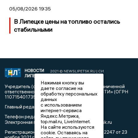
05/08/2026 19:35
В Липецке цены на топливо остались
стабильными
НОВОСТИ
2021 © NEWSLIPETSK.RU | СИ
ЛИПЕЦКА
«Новости Липецка»
Нажимая кнопку вы
Учредитель (соучредители): Общество с ограниченной
даете согласие на
ответственностью «РЕГИОНАЛЬНЫЕ НОВОСТИ» (ОГРН
обработку персональных
1107154017354)
данных
с использованием
Главный редактор: Герцог Е.Г.
интернет-сервиса
Яндекс.Метрика,
Телефон редакции: +7 903 699 9427
top.mail.ru, LiveInternet.
info@newslipetsk.ru
Электронная почта редакции:
На сайте используются
Регистрационный номер: серия Эл № ФС77-82247 от 23
cookie. Оставаясь на
ноября 2021 г. согласно выписке из реестра