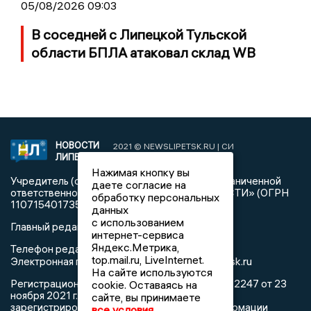
05/08/2026 09:03
В соседней с Липецкой Тульской
области БПЛА атаковал склад WB
НОВОСТИ
2021 © NEWSLIPETSK.RU | СИ
ЛИПЕЦКА
«Новости Липецка»
Нажимая кнопку вы
Учредитель (соучредители): Общество с ограниченной
даете согласие на
ответственностью «РЕГИОНАЛЬНЫЕ НОВОСТИ» (ОГРН
обработку персональных
1107154017354)
данных
с использованием
Главный редактор: Герцог Е.Г.
интернет-сервиса
Яндекс.Метрика,
Телефон редакции: +7 903 699 9427
top.mail.ru, LiveInternet.
info@newslipetsk.ru
Электронная почта редакции:
На сайте используются
Регистрационный номер: серия Эл № ФС77-82247 от 23
cookie. Оставаясь на
ноября 2021 г. согласно выписке из реестра
сайте, вы принимаете
зарегистрированных средств массовой информации
все условия