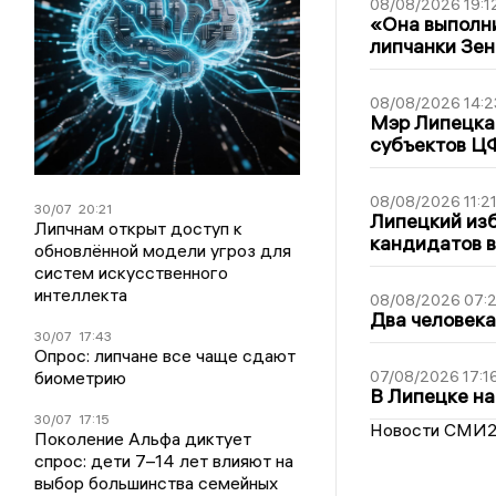
08/08/2026 19:1
«Она выполни
липчанки Зен
08/08/2026 14:2
Мэр Липецка 
субъектов Ц
08/08/2026 11:2
30/07
20:21
Липецкий из
Липчнам открыт доступ к
кандидатов в
обновлённой модели угроз для
систем искусственного
интеллекта
08/08/2026 07:
Два человека
30/07
17:43
Опрос: липчане все чаще сдают
биометрию
07/08/2026 17:1
В Липецке на
30/07
17:15
Новости СМИ
Поколение Альфа диктует
спрос: дети 7–14 лет влияют на
выбор большинства семейных