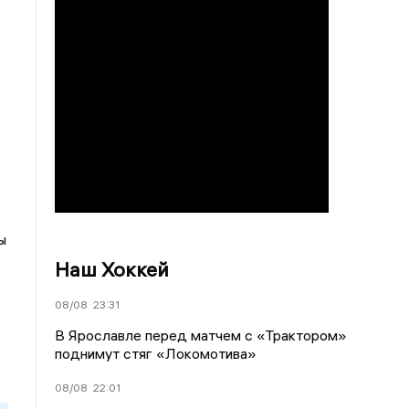
с
ы
Наш Хоккей
08/08
23:31
В Ярославле перед матчем с «Трактором»
поднимут стяг «Локомотива»
08/08
22:01