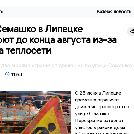
Важная новость
КХ
Семашко в Липецке
ют до конца августа из-за
а теплосети
 два месяца ограничат движение по улице Семашко
11:54
С 25 июня в Липецке
временно ограничат
движение транспорта по
улице Семашко.
Перекрытие затронет
участок в районе дома