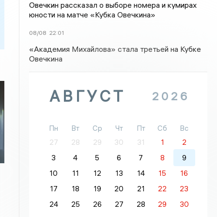
Овечкин рассказал о выборе номера и кумирах
юности на матче «Кубка Овечкина»
08/08
22:01
«Академия Михайлова» стала третьей на Кубке
Овечкина
АВГУСТ
2026
Пн
Вт
Ср
Чт
Пт
Сб
Вс
27
28
29
30
31
1
2
3
4
5
6
7
8
9
10
11
12
13
14
15
16
17
18
19
20
21
22
23
24
25
26
27
28
29
30