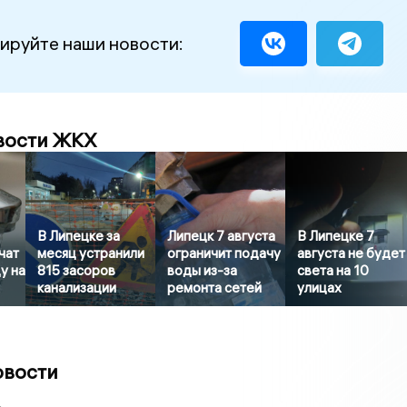
ируйте наши новости:
вости ЖКХ
В Липецке за
Липецк 7 августа
В Липецке 7
чат
месяц устранили
ограничит подачу
августа не будет
у на
815 засоров
воды из-за
света на 10
канализации
ремонта сетей
улицах
овости