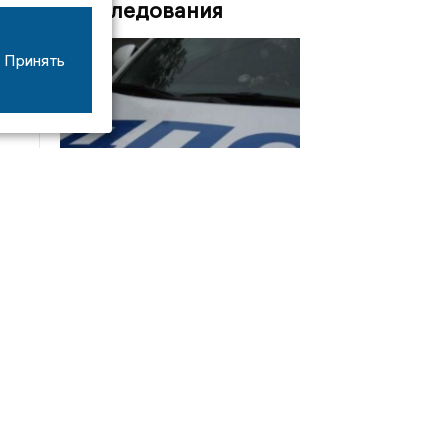
Расследования
Принять
08/06
17:53
16-летний мотоциклист оказался в больнице
после столкновения с «ГАЗом» под Добрым
Интервью
21/07
19:03
Сергей Елманов: безопасность избирателей в