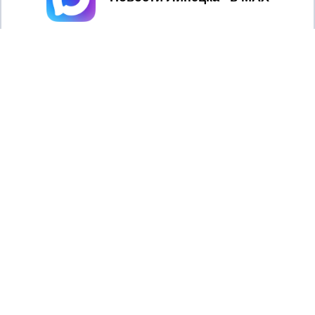
© Министерстве культуры Липецкой области
В краеведческом музее Мариуполя открылась
передвижная выставка Липецкого областного
краеведческого музея. В экспозицию вошли редкие
археологические находки, обнаруженные на территории
Липецкой области. Об этом сообщили в министерстве
культуры Липецкой области.
Посетители могут увидеть каменные орудия эпохи
мезолита, костяные и роговые приспособления для
охоты и рыбной ловли, а также древние наконечники
стрел и копий. Особое место в выставке занимают
уникальные экспонаты, найденные во время
археологических исследований последних лет.
Одной из главных жемчужин экспозиции стала
скульптура лебедя, выполненная из рога лося. Этот
редкий образец древнего искусства датируется