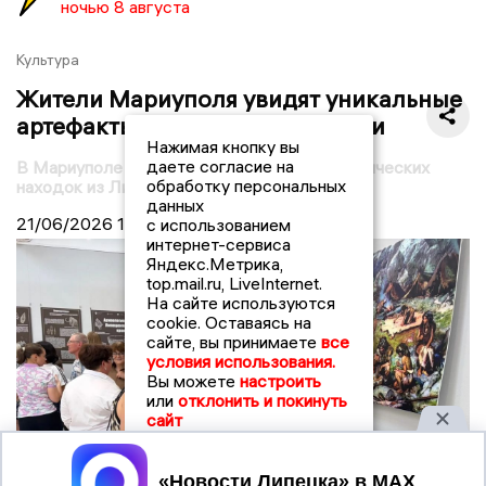
ночью 8 августа
Культура
Жители Мариуполя увидят уникальные
артефакты из Липецкой области
Нажимая кнопку вы
даете согласие на
В Мариуполе открылась выставка археологических
обработку персональных
находок из Липецкой области
данных
21/06/2026
16:09
с использованием
интернет-сервиса
Яндекс.Метрика,
top.mail.ru, LiveInternet.
На сайте используются
cookie. Оставаясь на
сайте, вы принимаете
все
условия использования.
Вы можете
настроить
или
отклонить и покинуть
сайт
Принять