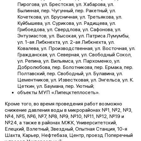
Пирогова, ул. Брестская, ул. Хабарова, ул.
Былинная, пер. Чугунный, пер. Ракетный, ул.
Кочеткова, ул. Брусничная, ул. Третьякова, ул.
Куйбышева, ул. Сурикова, ул. Радищева, ул.
Грибоедова, ул. Свердлова, ул. Сафонова, ул.
Энтузиастов, ул. Высокая, ул. Патриса Лумумбы,
ул. 1-ая Либкнехта, ул. 2-ая Либкнехта, ул.
Ковалева, ул. Производственная, ул. Восточная, ул.
Гражданская, ул. Северная, ул. Свободный Сокол,
ул. Репина, ул. Вильямса, ул. Пархоменко, ул.
Добролюбова, пер. Болотникова, пер. Ермака, пер.
Полтавский, пер. Свободный, ул. Булавина, ул.
Цементников, ул. Известковая, ул. Энгельса, ул. К.
Цеткин, ул. Баумана, пер. Уютный;
объекты МУП «Липецктеплосеть».
Кроме того, во время проведения работ возможно
снижение давления воды в микрорайонах №1, №2, №3,
№4, №5, №6, №7, №8, №9, №10, №11, №12, №19 и
№24, а также в районах МЖК, Университетский,
Елецкий, Взлетный, Звездный, Опытная Станция, 10-я
Шахта, Карьер, Нефтебаза, Центр, проезд Поперечный