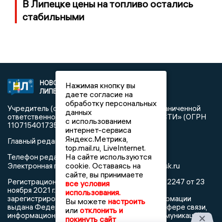
В Липецке цены на топливо остались
стабильными
НОВОСТИ
2021 © NEWSLIPETSK.RU | СИ
Нажимая кнопку вы
ЛИПЕЦКА
«Новости Липецка»
даете согласие на
обработку персональных
Учредитель (соучредители): Общество с ограниченной
данных
ответственностью «РЕГИОНАЛЬНЫЕ НОВОСТИ» (ОГРН
с использованием
1107154017354)
интернет-сервиса
Яндекс.Метрика,
Главный редактор: Герцог Е.Г.
top.mail.ru, LiveInternet.
На сайте используются
Телефон редакции: +7 903 699 9427
info@newslipetsk.ru
cookie. Оставаясь на
Электронная почта редакции:
сайте, вы принимаете
Регистрационный номер: серия Эл № ФС77-82247 от 23
все условия
ноября 2021 г. согласно выписке из реестра
использования.
зарегистрированных средств массовой информации
Вы можете
настроить
выдана Федеральной службой по надзору в сфере связи,
или
отклонить и
информационных технологий и массовых коммуникаций
покинуть сайт