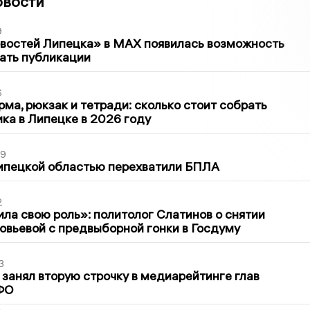
овости
9
овостей Липецка» в MAX появилась возможность
ать публикации
6
ма, рюкзак и тетради: сколько стоит собрать
ка в Липецке в 2026 году
39
ипецкой областью перехватили БПЛА
2
ла свою роль»: политолог Слатинов о снятии
овьевой с предвыборной гонки в Госдуму
3
занял вторую строчку в медиарейтинге глав
ФО