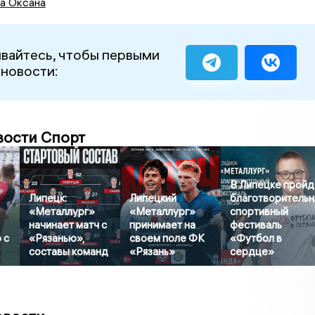
а Оксана
вайтесь, чтобы первыми
 новости:
вости Спорт
В Липецке пройд
Липецк:
Липецкий
благотворитель
«Металлург»
«Металлург»
спортивный
начинает матч с
принимает на
фестиваль
 с
«Рязанью»,
своем поле ФК
«Футбол в
составы команд
«Рязань»
сердце»