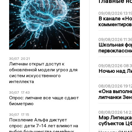
Главные н
09/08/2026 13:1
В канале «Н
комментиров
09/08/2026 11:3
Школьная фор
первоклассни
30/07
20:21
Липчнам открыт доступ к
09/08/2026 08:
обновлённой модели угроз для
Ночью над Л
систем искусственного
интеллекта
08/08/2026 19:1
«Она выполни
30/07
17:43
липчанки Зен
Опрос: липчане все чаще сдают
биометрию
08/08/2026 14:2
30/07
17:15
Мэр Липецка 
Поколение Альфа диктует
субъектов Ц
спрос: дети 7–14 лет влияют на
выбор большинства семейных