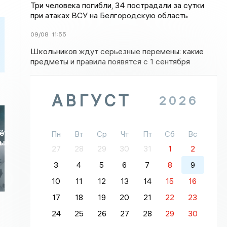
Три человека погибли, 34 пострадали за сутки
при атаках ВСУ на Белгородскую область
09/08
11:55
Школьников ждут серьезные перемены: какие
предметы и правила появятся с 1 сентября
АВГУСТ
2026
ёт
Пн
Вт
Ср
Чт
Пт
Сб
Вс
ный
27
28
29
30
31
1
2
3
4
5
6
7
8
9
10
11
12
13
14
15
16
17
18
19
20
21
22
23
24
25
26
27
28
29
30