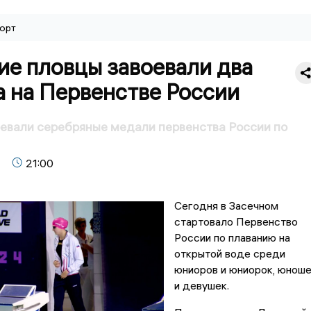
орт
ие пловцы завоевали два
а на Первенстве России
евали серебряные медали первенства России по
21:00
Сегодня в Засечном
стартовало Первенство
России по плаванию на
открытой воде среди
юниоров и юниорок, юнош
и девушек.