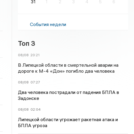
31
1
2
3
4
5
6
События недели
Топ 3
08/08
20:21
В Липецкой области в смертельной аварии на
дороге к М-4 «Дон» погибло два человека
08/08
07:27
Два человека пострадали от падения БПЛА в
Задонске
08/08
02:04
Липецкой области угрожает ракетная атака и
БПЛА угроза