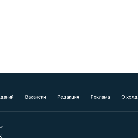
зданий
Вакансии
Редакция
Реклама
О холд
а»
X