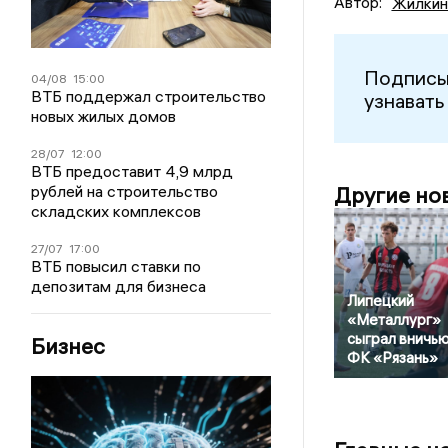
Автор:
Жилкин
Подписы
04/08
15:00
ВТБ поддержал строительство
узнавать
новых жилых домов
28/07
12:00
ВТБ предоставит 4,9 млрд
рублей на строительство
Другие но
складских комплексов
27/07
17:00
ВТБ повысил ставки по
депозитам для бизнеса
Липецкий
«Металлург»
сыграл вничью
Бизнес
ФК «Рязань»