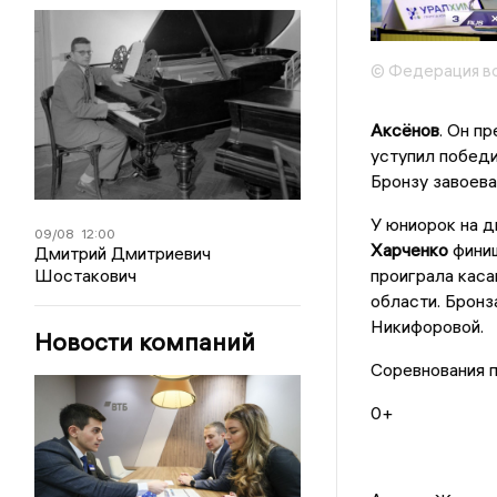
© Федерация во
Аксёнов
. Он п
уступил победи
Бронзу завоев
У юниорок на д
09/08
12:00
Харченко
финиш
Дмитрий Дмитриевич
Шостакович
проиграла каса
области. Бронз
Никифоровой.
Новости компаний
Соревнования п
0+