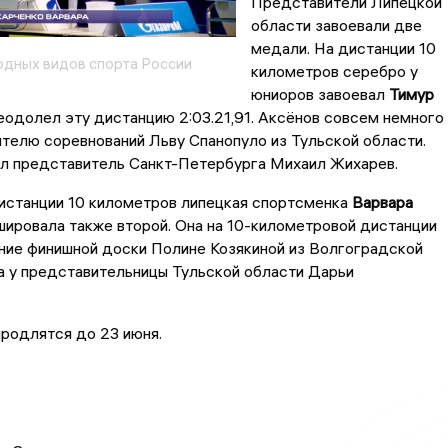
Представители Липецкой
области завоевали две
медали. На дистанции 10
дных видов спорта России
километров серебро у
юниоров завоевал
Тимур
реодолел эту дистанцию 2:03.21,91. Аксёнов совсем немного
телю соревнований Льву Спанопуло из Тульской области.
ал представитель Санкт-Петербурга Михаил Жихарев.
истанции 10 километров липецкая спортсменка
Варвара
ировала также второй. Она на 10-километровой дистанции
ние финишной доски Полине Козякиной из Волгоградской
а у представительницы Тульской области Дарьи
родлятся до 23 июня.