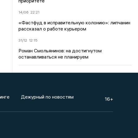
приоритете
14/06
22:21
«Фастфуд в исправительную колонию»: липчанин
рассказал о работе курьером
31/12
12:15
Роман Смольянинов: на достигнутом
останавливаться не планируем
инге
Дежурный по новостям
16+