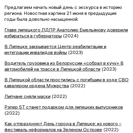
Предлагаем начать новый день с экскурса в историю
региона. Новостная картина 21 июня в предыдущие
годы была довольно насыщенной.
Главе липецкого ЛДПР Анатолию Емельянову доверили
избираться в губернаторы
(2024)
В Липецке закрывается Центр реабилитации и
интеграции инвалидов войны
(2023)
Водитель грузовика из Белоруссии «собрал в кучу» 8
автомобилей на трассе в Липецкой области
(2023)
В Липецкой области простились с погибшим в ходе СВО
кавалером ордена Мужества
(2022)
Липчане сняли маски
(2022)
Рэпер ST станет подарком для липецких выпускников
(2022)
Как отпразднуют День города в Липецке: из нового –
фестиваль неформалов на Зеленом Острове
(2022)