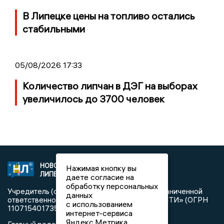
В Липецке цены на топливо остались
стабильными
05/08/2026 17:33
Количество липчан в ДЭГ на выборах
увеличилось до 3700 человек
НОВОСТИ
2021 © NEWSLIPETSK.RU | СИ
Нажимая кнопку вы
ЛИПЕЦКА
«Новости Липецка»
даете согласие на
обработку персональных
Учредитель (соучредители): Общество с ограниченной
данных
ответственностью «РЕГИОНАЛЬНЫЕ НОВОСТИ» (ОГРН
с использованием
1107154017354)
интернет-сервиса
Яндекс.Метрика,