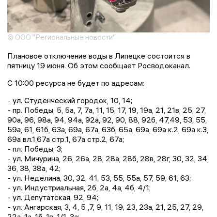
© ООО "Региональные новости"
Плановое отключение воды в Липецке состоится в
пятницу 19 июня. Об этом сообщает Росводоканал.
С 10:00 ресурса не будет по адресам:
- ул. Студенческий городок, 10, 14;
- пр. Победы, 5, 5а, 7, 7а, 11, 15, 17, 19, 19а, 21, 21в, 25, 27,
90а, 96, 98а, 94, 94а, 92а, 92, 90, 88, 92б, 47,49, 53, 55,
59а, 61, 61б, 63а, 69а, 67а, 63б, 65а, 69а, 69а к.2, 69а к.3,
69а вл.1,67а стр.1, 67а стр.2, 67а;
- пл. Победы, 3;
- ул. Мичурина, 26, 26а, 28, 28а, 28б, 28в, 28г, 30, 32, 34,
36, 38, 38а, 42;
- ул. Неделина, 30, 32, 41, 53, 55, 55а, 57, 59, 61, 63;
- ул. Индустриальная, 2б, 2а, 4а, 4б, 4/1;
- ул. Депутатская, 92, 94;
- ул. Ангарская, 3, 4, 5 ,7, 9, 11, 19, 23, 23а, 21, 25, 27, 29,
22а, 1а, 1б, 1в, 1/1, 3а;