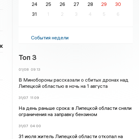
24
25
26
27
28
29
30
31
1
2
3
4
5
6
События недели
к
Топ 3
01/08
09:13
В Минобороны рассказали о сбитых дронах над
Липецкой областью в ночь на 1 августа
31/07
11:09
На день раньше срока: в Липецкой области сняли
ограничения на заправку бензином
31/07
04:00
31 июля житель Липецкой области откопал на