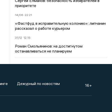
Сергей Елманов: безопасность избирателей в
приоритете
14/06
22:21
«Фастфуд в исправительную колонию»: липчанин
рассказал о работе курьером
31/12
12:15
Роман Смольянинов: на достигнутом
останавливаться не планируем
инге
Дежурный по новостям
16+