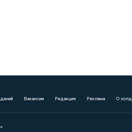
зданий
Вакансии
Редакция
Реклама
О холд
а»