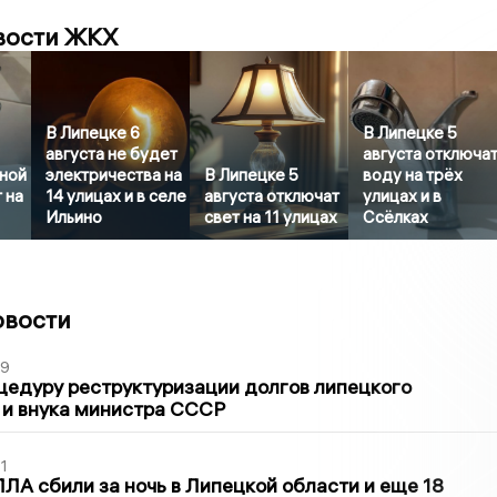
вости ЖКХ
В Липецке 6
В Липецке 5
августа не будет
августа отключа
дной
электричества на
В Липецке 5
воду на трёх
 на
14 улицах и в селе
августа отключат
улицах и в
Ильино
свет на 11 улицах
Ссёлках
овости
39
цедуру реструктуризации долгов липецкого
 и внука министра СССР
1
ЛА сбили за ночь в Липецкой области и еще 18