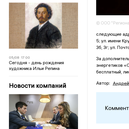
© ООО "Региона
следующие адреса
5; ул. имени Кру
3б, 3г; ул. Почт
05/08
17:00
За дополнител
Сегодня - день рождения
энергетиков «С
художника Ильи Репина
бесплатный, ли
Автор:
Андрей
Новости компаний
Коммент