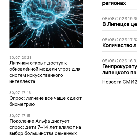
регионах
05/08/2026 19:3
В Липецке це
05/08/2026 17:3
Количество л
30/07
20:21
05/08/2026 16:3
Липчнам открыт доступ к
Генпрокурату
обновлённой модели угроз для
липецкого п
систем искусственного
интеллекта
Новости СМИ
30/07
17:43
Опрос: липчане все чаще сдают
биометрию
30/07
17:15
Поколение Альфа диктует
спрос: дети 7–14 лет влияют на
выбор большинства семейных