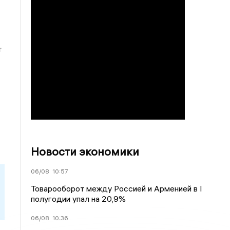
т
Новости экономики
06/08
10:57
Товарооборот между Россией и Арменией в I
полугодии упал на 20,9%
06/08
10:36