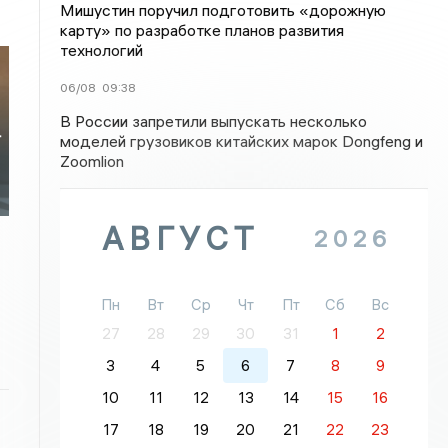
Мишустин поручил подготовить «дорожную
карту» по разработке планов развития
технологий
06/08
09:38
В России запретили выпускать несколько
т
моделей грузовиков китайских марок Dongfeng и
Zoomlion
АВГУСТ
2026
Пн
Вт
Ср
Чт
Пт
Сб
Вс
27
28
29
30
31
1
2
3
4
5
6
7
8
9
10
11
12
13
14
15
16
17
18
19
20
21
22
23