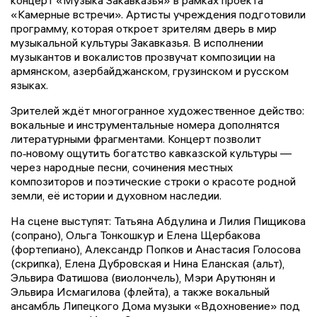
«Камерные встречи». Артисты учреждения подготовили
программу, которая откроет зрителям дверь в мир
музыкальной культуры Закавказья. В исполнении
музыкантов и вокалистов прозвучат композиции на
армянском, азербайджанском, грузинском и русском
языках.
Зрителей ждёт многогранное художественное действо:
вокальные и инструментальные номера дополнятся
литературными фрагментами. Концерт позволит
по‑новому ощутить богатство кавказской культуры —
через народные песни, сочинения местных
композиторов и поэтические строки о красоте родной
земли, её истории и духовном наследии.
На сцене выступят: Татьяна Абдулина и Лилия Пищикова
(сопрано), Ольга Тонкошкур и Елена Щербакова
(фортепиано), Александр Попков и Анастасия Голосова
(скрипка), Елена Дубровская и Нина Еланская (альт),
Эльвира Фатишова (виолончель), Мэри Арутюнян и
Эльвира Исмагилова (флейта), а также вокальный
ансамбль Липецкого Дома музыки «Вдохновение» под