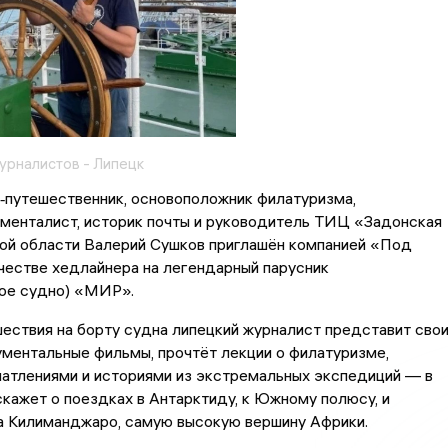
урналистов - Липецк
‑путешественник, основоположник филатуризма,
менталист, историк почты и руководитель ТИЦ «Задонская
ой области Валерий Сушков приглашён компанией «Под
честве хедлайнера на легендарный парусник
ное судно) «МИР».
ествия на борту судна липецкий журналист представит сво
ментальные фильмы, прочтёт лекции о филатуризме,
атлениями и историями из экстремальных экспедиций — в
скажет о поездках в Антарктиду, к Южному полюсу, и
а Килиманджаро, самую высокую вершину Африки.