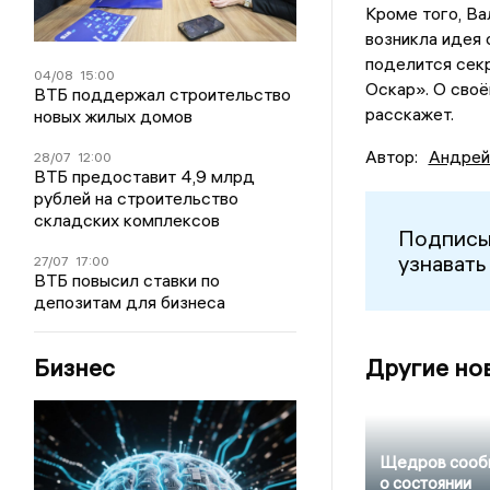
Кроме того, Ва
возникла идея 
поделится секр
04/08
15:00
Оскар». О сво
ВТБ поддержал строительство
расскажет.
новых жилых домов
Автор:
Андрей
28/07
12:00
ВТБ предоставит 4,9 млрд
рублей на строительство
складских комплексов
Подписы
узнавать
27/07
17:00
ВТБ повысил ставки по
депозитам для бизнеса
Бизнес
Другие но
Щедров сооб
о состоянии