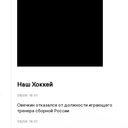
Наш Хоккей
и
08/08
16:01
Овечкин отказался от должности играющего
тренера сборной России
08/08
16:01