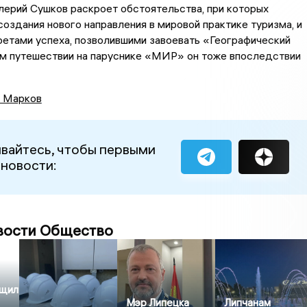
лерий Сушков раскроет обстоятельства, при которых
создания нового направления в мировой практике туризма, и
етами успеха, позволившими завоевать «Географический
ём путешествии на паруснике «МИР» он тоже впоследствии
 Марков
вайтесь, чтобы первыми
 новости:
вости Общество
щил
Мэр Липецка
Липчанам