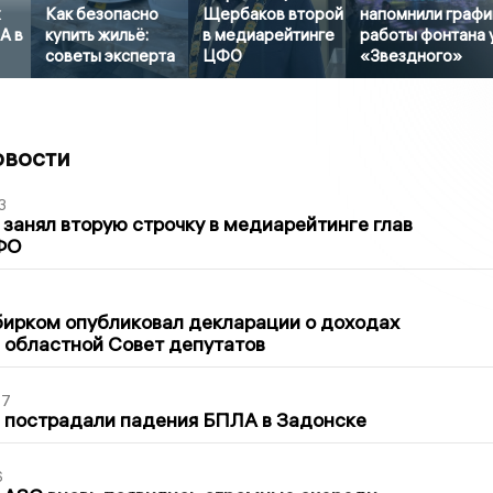
х
Как безопасно
Щербаков второй
напомнили графи
А в
купить жильё:
в медиарейтинге
работы фонтана 
советы эксперта
ЦФО
«Звездного»
овости
3
занял вторую строчку в медиарейтинге глав
ФО
1
бирком опубликовал декларации о доходах
 областной Совет депутатов
27
 пострадали падения БПЛА в Задонске
6