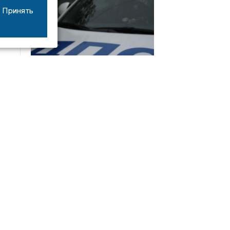
Принять
08/06
17:53
16-летний мотоциклист оказался в больнице
после столкновения с «ГАЗом» под Добрым
Интервью
21/07
19:03
Сергей Елманов: безопасность избирателей в
приоритете
14/06
22:21