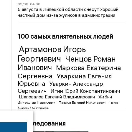
05/08
04:00
5 августа в Липецкой области снесут хороший
частный дом из-за жуликов в администрации
100 самых влиятельных людей
Артамонов Игорь
Георгиевич
Ченцов Роман
Иванович
Маркова Екатерина
Сергеевна
Уваркина Евгения
Юрьевна
Уваркин Александр
Сергеевич
Итин Юрий Константинович
Шаповалов Евгений Владимирович
Жабин
Вячеслав Павлович
Павлов Евгений Николаевич
Попов
Анатолий Анатольевич
Расследования