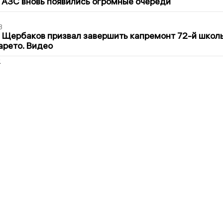
 АЗС вновь появились огромные очереди
3
 Щербаков призвал завершить капремонт 72-й школ
арето. Видео
2