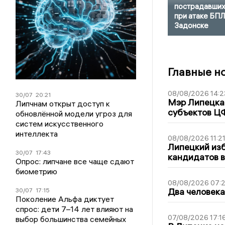
пострадавши
при атаке БПЛ
Задонске
Главные н
08/08/2026 14:2
30/07
20:21
Мэр Липецка 
Липчнам открыт доступ к
субъектов Ц
обновлённой модели угроз для
систем искусственного
интеллекта
08/08/2026 11:2
Липецкий из
30/07
17:43
кандидатов в
Опрос: липчане все чаще сдают
биометрию
08/08/2026 07:
Два человека
30/07
17:15
Поколение Альфа диктует
спрос: дети 7–14 лет влияют на
07/08/2026 17:1
выбор большинства семейных