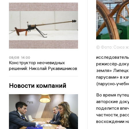
© Фото: Союз ж
исследователь
08/08
14:00
Конструктор неочевидных
режиссёр‑доку
решений: Николай Рукавишников
земля» Липецк
парусами» в ка
(парусно‑учеб
Новости компаний
Во время путеш
авторские доку
поделится впеч
частности, рас
восхождении н