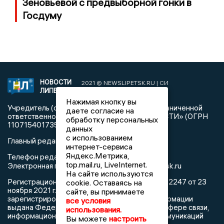
Зеновьевой с предвыборной гонки в
Госдуму
НОВОСТИ
2021 © NEWSLIPETSK.RU | СИ
ЛИПЕЦКА
«Новости Липецка»
Нажимая кнопку вы
Учредитель (соучредители): Общество с ограниченной
даете согласие на
ответственностью «РЕГИОНАЛЬНЫЕ НОВОСТИ» (ОГРН
обработку персональных
1107154017354)
данных
с использованием
Главный редактор: Герцог Е.Г.
интернет-сервиса
Яндекс.Метрика,
Телефон редакции: +7 903 699 9427
top.mail.ru, LiveInternet.
info@newslipetsk.ru
Электронная почта редакции:
На сайте используются
Регистрационный номер: серия Эл № ФС77-82247 от 23
cookie. Оставаясь на
ноября 2021 г. согласно выписке из реестра
сайте, вы принимаете
зарегистрированных средств массовой информации
все условия
выдана Федеральной службой по надзору в сфере связи,
использования.
информационных технологий и массовых коммуникаций
Вы можете
настроить