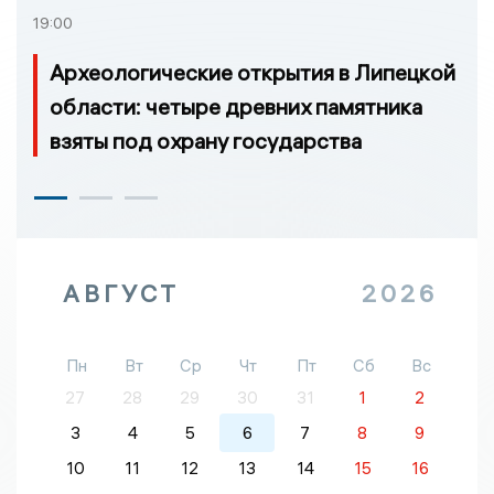
19:00
Археологические открытия в Липецкой
области: четыре древних памятника
взяты под охрану государства
АВГУСТ
2026
Пн
Вт
Ср
Чт
Пт
Сб
Вс
27
28
29
30
31
1
2
3
4
5
6
7
8
9
10
11
12
13
14
15
16