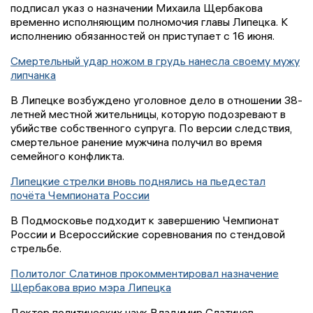
подписал указ о назначении Михаила Щербакова
временно исполняющим полномочия главы Липецка. К
исполнению обязанностей он приступает с 16 июня.
Смертельный удар ножом в грудь нанесла своему мужу
липчанка
В Липецке возбуждено уголовное дело в отношении 38-
летней местной жительницы, которую подозревают в
убийстве собственного супруга. По версии следствия,
смертельное ранение мужчина получил во время
семейного конфликта.
Липецкие стрелки вновь поднялись на пьедестал
почёта Чемпионата России
В Подмосковье подходит к завершению Чемпионат
России и Всероссийские соревнования по стендовой
стрельбе.
Политолог Слатинов прокомментировал назначение
Щербакова врио мэра Липецка
Доктор политических наук Владимир Слатинов