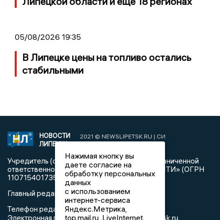
Липецкой области и еще 18 регионах
05/08/2026 19:35
В Липецке цены на топливо остались
стабильными
НОВОСТИ
2021 © NEWSLIPETSK.RU | СИ
ЛИПЕЦКА
«Новости Липецка»
Нажимая кнопку вы
Учредитель (соучредители): Общество с ограниченной
даете согласие на
ответственностью «РЕГИОНАЛЬНЫЕ НОВОСТИ» (ОГРН
обработку персональных
1107154017354)
данных
с использованием
Главный редактор: Герцог Е.Г.
интернет-сервиса
Яндекс.Метрика,
Телефон редакции: +7 903 699 9427
top.mail.ru, LiveInternet.
info@newslipetsk.ru
Электронная почта редакции: