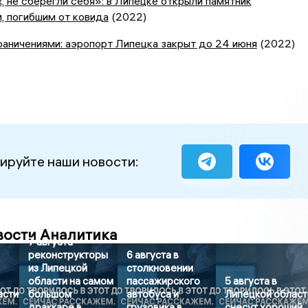
, не сберегли себя»: в Липецке открыли памятник
, погибшим от ковида
(2022)
аничениями: аэропорт Липецка закрыт до 24 июня
(2022)
ируйте наши новости:
вости Аналитика
7 августа
реконструкторы
6 августа в
из Липецкой
столкновении
области на самом
пассажирского
5 августа в
асти
большом
автобуса и
Липецкой област
драккаре в
грузовика в
снесут хороший