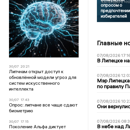
опросом о
предпочтении
избирателей
Главные н
07/08/2026 17:1
В Липецке на
30/07
20:21
Липчнам открыт доступ к
07/08/2026 12:0
обновлённой модели угроз для
Мэр Липецка
систем искусственного
по правилу П
интеллекта
30/07
17:43
07/08/2026 10:2
Опрос: липчане все чаще сдают
Они вернулис
биометрию
07/08/2026 08:3
30/07
17:15
В небе над 
Поколение Альфа диктует