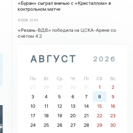
«Буран» сыграл вничью с «Кристаллом» в
контрольном матче
07/08
21:01
«Рязань-ВДВ» победила на ЦСКА-Арене со
счётом 4:2
АВГУСТ
2026
Пн
Вт
Ср
Чт
Пт
Сб
Вс
27
28
29
30
31
1
2
3
4
5
6
7
8
9
10
11
12
13
14
15
16
17
18
19
20
21
22
23
24
25
26
27
28
29
30
и