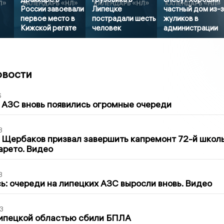
России завоевали
Липецке
частный дом из-
первое место в
пострадали шесть
жуликов в
Кижской регате
человек
администрации
овости
6
 АЗС вновь появились огромные очереди
3
 Щербаков призвал завершить капремонт 72-й школ
арето. Видео
3
ь: очереди на липецких АЗС выросли вновь. Видео
3
Липецкой областью сбили БПЛА