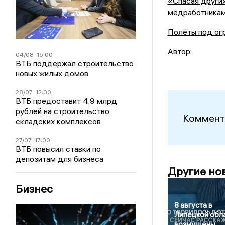
«Спасая других
медработникам
Полёты под огр
Автор:
04/08
15:00
ВТБ поддержал строительство
новых жилых домов
28/07
12:00
ВТБ предоставит 4,9 млрд
рублей на строительство
Коммент
складских комплексов
27/07
17:00
ВТБ повысил ставки по
депозитам для бизнеса
Другие но
Бизнес
8 августа в
Липецкой обл
возмущены