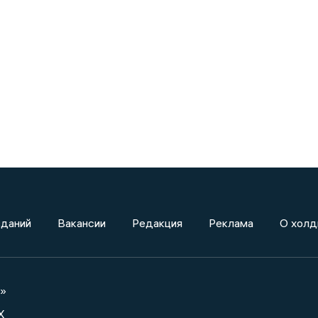
зданий
Вакансии
Редакция
Реклама
О холд
а»
X