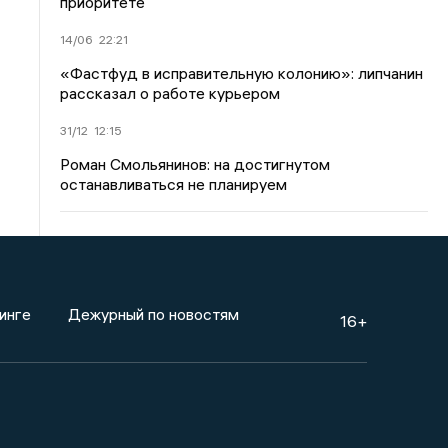
приоритете
14/06
22:21
«Фастфуд в исправительную колонию»: липчанин
рассказал о работе курьером
31/12
12:15
Роман Смольянинов: на достигнутом
останавливаться не планируем
инге
Дежурный по новостям
16+