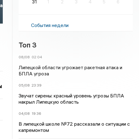
31
1
2
3
4
5
6
за
События недели
Топ 3
08/08
02:04
Липецкой области угрожает ракетная атака и
БПЛА угроза
ы
05/08
23:39
Звучат сирены: красный уровень угрозы БПЛА
накрыл Липецкую область
04/08
19:36
В липецкой школе №72 рассказали о ситуации с
капремонтом