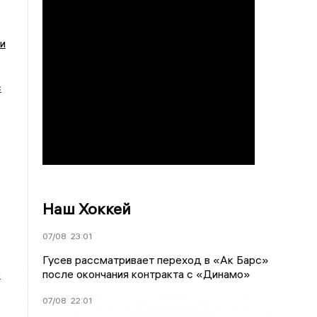
и
с
Наш Хоккей
07/08
23:01
Гусев рассматривает переход в «Ак Барс»
после окончания контракта с «Динамо»
3
07/08
22:01