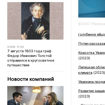
© ООО "Региона
голубиное яйцо
Путин рассказа
07/08
17:00
7 августа 1803 года граф
Красотка Увар
Федор Иванович Толстой
(2023)
отправился в кругосветное
путешествие
Липецкая облас
климата
(2023)
Новости компаний
Уваркина продв
Развитие маши
(2023)