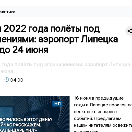
алитика
 2022 года полёты под
чениями: аэропорт Липецка
до 24 июня
 года полёты под ограничениями: аэропорт Липецка
 июня
04:00
16 июня в предыдущие
годы в Липецке произошл
несколько знаковых
событий. Предлагаем
нашим читателям освежит
их в памяти.