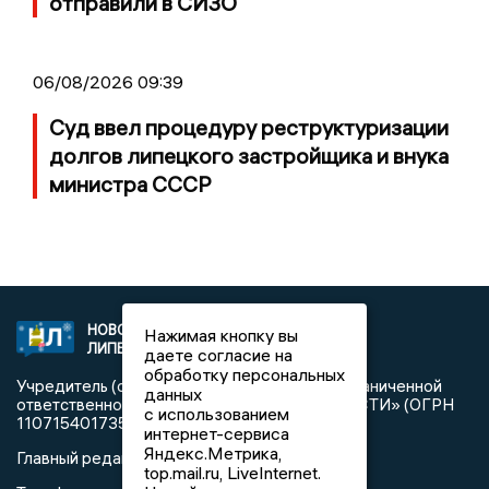
отправили в СИЗО
06/08/2026 09:39
Суд ввел процедуру реструктуризации
долгов липецкого застройщика и внука
министра СССР
НОВОСТИ
2021 © NEWSLIPETSK.RU | СИ
Нажимая кнопку вы
ЛИПЕЦКА
«Новости Липецка»
даете согласие на
обработку персональных
Учредитель (соучредители): Общество с ограниченной
данных
ответственностью «РЕГИОНАЛЬНЫЕ НОВОСТИ» (ОГРН
с использованием
1107154017354)
интернет-сервиса
Яндекс.Метрика,
Главный редактор: Герцог Е.Г.
top.mail.ru, LiveInternet.